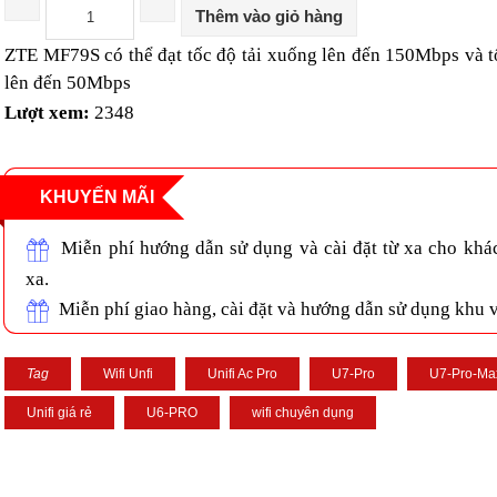
Thêm vào giỏ hàng
ZTE MF79S có thể đạt tốc độ tải xuống lên đến 150Mbps và tố
lên đến 50Mbps
Lượt xem:
2348
KHUYẾN MÃI
Miễn phí hướng dẫn sử dụng và cài đặt từ xa cho khá
xa.
Miễn phí giao hàng, cài đặt và hướng dẫn sử dụng khu
Tag
Wifi Unfi
Unifi Ac Pro
U7-Pro
U7-Pro-Ma
Unifi giá rẻ
U6-PRO
wifi chuyên dụng