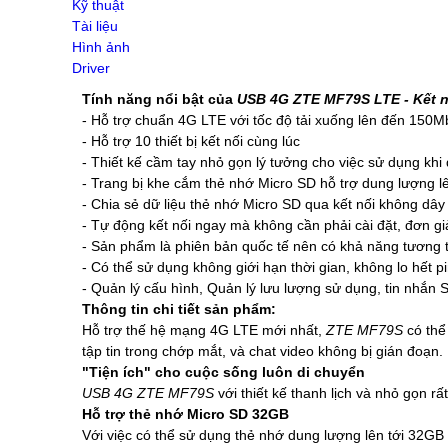
Kỹ thuật
Switch Draytek
Tài liệu
Switch Grandstream
Hình ảnh
Switch TP-Link
Driver
ENGENIUS SWITCH
Tính năng nổi bật của
USB 4G ZTE MF79S LTE - Kết 
WIFI GIA ĐÌNH
- Hỗ trợ chuẩn 4G LTE với tốc độ tải xuống lên đến 150M
Wifi SOHO H3C
- Hỗ trợ 10 thiết bị kết nối cùng lúc
Ruijie Wifi
- Thiết kế cầm tay nhỏ gọn lý tưởng cho việc sử dụng khi đi du
Wifi D-Link
- Trang bị khe cắm thẻ nhớ Micro SD hỗ trợ dung lượng 
3G/4G/5G Wifi
- Chia sẻ dữ liệu thẻ nhớ Micro SD qua kết nối không dây
3G/4G Netgear
- Tự động kết nối ngay mà không cần phải cài đặt, đơn giả
3G/4G/5G Huawei
- Sản phẩm là phiên bản quốc tế nên có khả năng tương thí
3G/4G ZTE
- Có thể sử dụng không giới hạn thời gian, không lo hết p
3G/4G TP-Link
- Quản lý cấu hình, Quản lý lưu lượng sử dụng, tin nhắn S
4G/5G D-Link
Thông tin chi tiết sản phẩm:
Phụ kiện
Hỗ trợ thế hệ mạng 4G LTE mới nhất,
ZTE MF79S
có thể
Adapter POE Unifi
tập tin trong chớp mắt, và chat video không bị gián đoạn.
Phụ kiện Unifi
"Tiện ích" cho cuộc sống luôn di chuyển
Adapter POE TP-Link
USB 4G
ZTE MF79S
với thiết kế thanh lịch và nhỏ gọn r
Adapter POE Ruijie
Hỗ trợ thẻ nhớ Micro SD 32GB
Adapter 12V, 5V
Với việc có thể sử dụng thẻ nhớ dung lượng lên tới 32GB
Adapter POE H3C