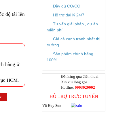
Đầy đủ CO/CQ
c độ tải lên
Hỗ trợ đại lý 24/7
Tư vấn giải pháp , dự án
miễn phí
Giá cả cạnh tranh nhất thị
trường
Sản phẩm chính hãng
100%
ch hàng ở
Đặt hàng qua điện thoại
 vực HCM.
Xin vui lòng gọi
Hotline:
0903020002
HỖ TRỢ TRỰC TUYẾN
x
Vũ Huy Sơn