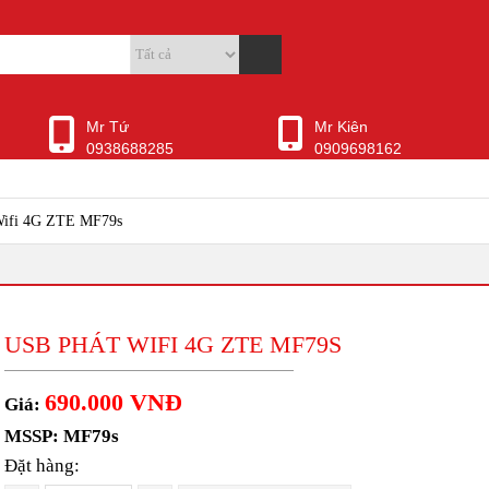
Mr Tứ
Mr Kiên
0938688285
0909698162
Wifi 4G ZTE MF79s
USB PHÁT WIFI 4G ZTE MF79S
690.000 VNĐ
Giá:
MSSP: MF79s
Đặt hàng: