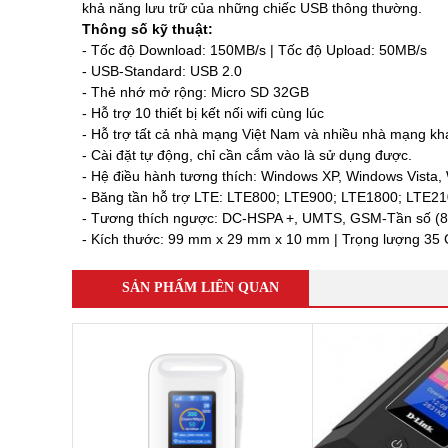
khả năng lưu trữ của những chiếc USB thông thường.
Tổng đài điện thoại và điện thoại
Thông số kỹ thuật:
Tổng đài Grandstream
- Tốc độ Download: 150MB/s | Tốc độ Upload: 50MB/s
Điện thoại Grandstream
- USB-Standard: USB 2.0
Module SFP
- Thẻ nhớ mở rộng: Micro SD 32GB
SFP Mikrotik
- Hỗ trợ 10 thiết bị kết nối wifi cùng lúc
SFP Unifi
- Hỗ trợ tất cả nhà mạng Việt Nam và nhiều nhà mạng khá
SFP Aruba
- Cài đặt tự động, chỉ cần cắm vào là sử dụng được.
SFP Ruijie
- Hệ điều hành tương thích: Windows XP, Windows Vista
SFP Cisco
- Băng tần hỗ trợ LTE: LTE800; LTE900; LTE1800; LTE2
SFP H3C
- Tương thích ngược: DC-HSPA +, UMTS, GSM-Tần số (8
DOCUMENTS
- Kích thước: 99 mm x 29 mm x 10 mm | Trọng lượng 3
DeceptiveBytes Presentation
Giới thiệu giải pháp DLP ITsMine
Trình bày DeceptiveBytes
SẢN PHẨM LIÊN QUAN
OPENVAS Sales Deck
Deceptive-Bytes-Defender-vs-CrowdStrike
Deceptive-Bytes-vs-Check-Point
Deceptive-Bytes-vs-Cybereason
Deceptive-Bytes-vs-Cynet
Deceptive-Bytes-vs-Fidelis
Deceptive-Bytes-vs-Fortinet