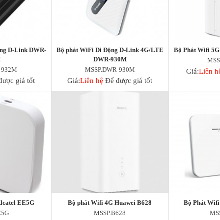
ộng D-Link DWR-
Bộ phát WiFi Di Động D-Link 4G/LTE
Bộ Phát Wifi 5
M
DWR-930M
MSS
-932M
MSSP.DWR-930M
Giá:
Liên h
ược giá tốt
Giá:
Liên hệ
Để được giá tốt
Alcatel EE5G
Bộ phát Wifi 4G Huawei B628
Bộ Phát Wif
E5G
MSSP.B628
MS