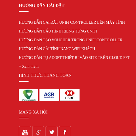
HƯỚNG DẪN CÀI ĐẶT
HƯỚNG DẪN CÀI ĐẶT UNIFI CONTROLLER LÊN MÁY TÍNH
HƯỚNG DẪN CẤU HÌNH RIÊNG TỪNG UNIFI
HƯỚNG DẪN TẠO VOUCHER TRONG UNIFI CONTROLLER
HƯỚNG DẪN CÀI TÍNH NĂNG WIFI KHÁCH
HƯỚNG DẪN TỰ ADOPT THIẾT BỊ VÀO SITE TRÊN CLOUD FPT
+ Xem thêm
HÌNH THỨC THANH TOÁN
MẠNG XÃ HỘI