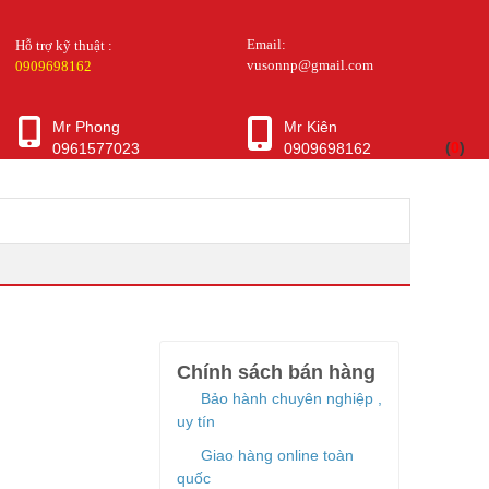
Email:
Hỗ trợ kỹ thuật :
vusonnp@gmail.com
0909698162
Mr Phong
Mr Kiên
(
0
)
0961577023
0909698162
Chính sách bán hàng
Bảo hành chuyên nghiệp ,
uy tín
Giao hàng online toàn
quốc