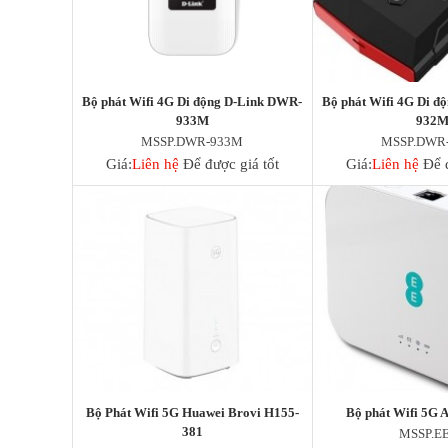
Deceptive-Bytes-vs-Halcyon
Deceptive-Bytes-vs-Kaspersky
Deceptive-Bytes-vs-Morphisec
Deceptive-Bytes-vs-Palo-Alto
Deceptive-Bytes-vs-Panda
Bộ phát Wifi 4G Di động D-Link DWR-
Bộ phát Wifi 4G Di đ
Deceptive-Bytes-vs-SentinelOne
933M
932
Camera
MSSP.DWR-933M
MSSP.DWR
EZVIZ
Giá:
Liên hệ
Để được giá tốt
Giá:
Liên hệ
Để đ
KBVision
IMOU
HIKvision
DAHUA
Đầu Thu KBVison
Đầu Thu IMOU
Đầu Thu HIKvison
Đầu Thu Dahua
Cáp Mạng
COMMSCOPE/AMP
Norden
Cáp mạng HIKvision
Bộ Phát Wifi 5G Huawei Brovi H155-
Bộ phát Wifi 5G 
KADITA
381
MSSP.E
Thẻ nhớ