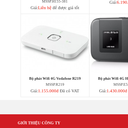
MSSP.H155-381
Giá:
6.190
Thẻ Nhớ SanDisk
Giá:
Liên hệ
để được giá tốt
Thẻ Nhớ Hikvision
Thẻ Nhớ KBT
Thẻ Nhớ Ezviz
Thẻ Nhớ Kingston
Thẻ Nhớ IMOU
UniFi
Camera Unifi
Access Point UniFi
Switch UniFi
UniFi Gateway
Bộ phát Wifi 4G Vodafone R219
Bộ phát Wifi 4G 
MSSP.R219
MSSP.E5
Giá:
1.155.000đ
Đã có VAT
Giá:
1.430.000đ
GIỚI THIỆU CÔNG TY