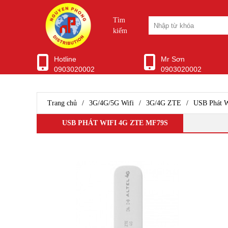
Tìm
kiếm
Hotline
Mr Sơn
0903020002
0903020002
WIFI CHUYÊN DỤNG
Ubiquiti Unifi
Aruba Wifi
Trang chủ
/
3G/4G/5G Wifi
/
3G/4G ZTE
/
USB Phát 
Wifi Grandstream
Wifi Ruijie
USB PHÁT WIFI 4G ZTE MF79S
WIfi SMB H3C
Wifi Draytek
TP-Link EAP
Ubiquiti Airmax
D-Link WiFi
Wifi Cisco
Wifi Mikrotik
WiFi ENGENIUS
Modem Router