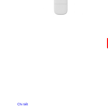
Router Mikrotik
UniFi Routing
Router Cisco
Router Grandstream
Gateway H3C
EdgeRouter
UISP Router
Firewall H3C
Draytek Router
Gateway RUIJIE
ENGENIUS Router
UFiber
Thiết bị chia mạng Switch
Switch Aruba
Switch Mikrotik
Switch Cisco
Switch Cisco Catalyst
Unifi Switch
Switch H3C
EdgeSwitch
Switch D-Link
Chi tiết
RUIJIE Switch