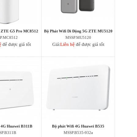
G ZTE G5 Pro MC8512
Bộ Phát Wifi Di Động 5G ZTE MU5120
P.MC8512
MSSP.MU5120
ệ
để được giá tốt
Giá:
Liên hệ
để được giá tốt
i 4G Huawei B311B
Bộ phát Wifi 4G Huawei B535
SP.B311B
MSSP.B535-932a