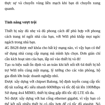
Thẻ Nhớ Ezviz
thực sự và chuyển vùng liền mạch khi bạn di chuyển xung
Thẻ Nhớ Kingston
quanh.
Thẻ Nhớ IMOU
UniFi
Camera Unifi
Tính năng vượt trội
Access Point UniFi
Switch UniFi
Thiết bị này đủ nhẹ và đủ phong cách để phù hợp với phong
UniFi Gateway
cách trang trí ngôi nhà của bạn, với Wifi phủ khắp mọi ngóc
ngách trong nhà bạn.
4G B628 được mở khóa cho bất kỳ mạng nào, vì vậy bạn có thể
sử dụng nhà cung cấp mạng mà mình lựa chọn. Đơn giản chỉ
cần kích hoạt sim của bạn, lắp nó vào thiết bị và đi!
Tạo ra hiệu suất ổn định và an toàn khi kết nối tới 64 thiết bị hỗ
trợ Wifi trên cùng một mạng, lý tưởng cho các văn phòng, hộ
gia đình lớn hoặc doanh nghiệp nhỏ.
Được xây dựng với chipset Balong, bộ định tuyến cung cấp tốc
độ tải xuống 4G siêu nhanh 600Mbps và tốc độ tải lên 100Mbps
Sử dụng 4x4 MIMO, thiết bị tăng gấp đôi tốc độ LTE tối đa.
Nó được xây dựng với hai cổng ethernet gigabit, vì vậy bạn có
thể kết nối nhiều thiết bị có dây hơn để có tốc độ gigabit. Nó