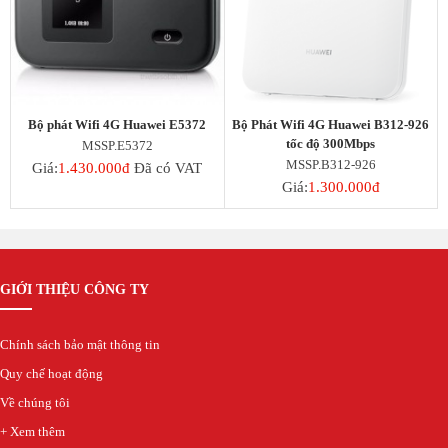
Bộ phát Wifi 4G Huawei E5372
Bộ Phát Wifi 4G Huawei B312-926
tốc độ 300Mbps
MSSP.E5372
MSSP.B312-926
Giá:
1.430.000đ
Đã có VAT
Giá:
1.300.000đ
GIỚI THIỆU CÔNG TY
Chính sách bảo mật thông tin
Quy chế hoạt động
Về chúng tôi
+ Xem thêm