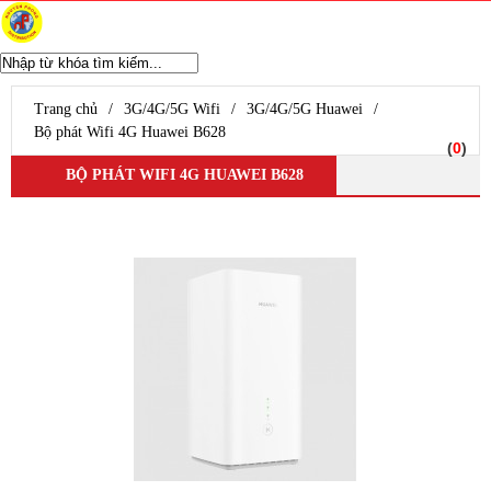
WIFI CHUYÊN DỤNG
Ubiquiti Unifi
Trang chủ
/
3G/4G/5G Wifi
/
3G/4G/5G Huawei
/
Aruba Wifi
Bộ phát Wifi 4G Huawei B628
(
0
)
Wifi Grandstream
BỘ PHÁT WIFI 4G HUAWEI B628
Wifi Ruijie
WIfi SMB H3C
Wifi Draytek
TP-Link EAP
Ubiquiti Airmax
D-Link WiFi
Wifi Cisco
Wifi Mikrotik
WiFi ENGENIUS
Modem Router
Router Mikrotik
UniFi Routing
Router Cisco
Router Grandstream