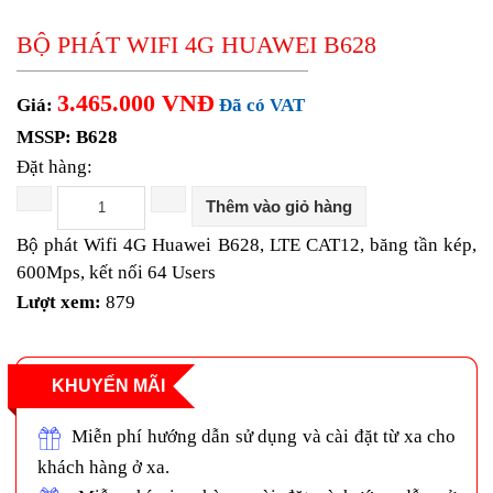
Gateway H3C
EdgeRouter
BỘ PHÁT WIFI 4G HUAWEI B628
UISP Router
Firewall H3C
3.465.000 VNĐ
Draytek Router
Giá:
Đã có VAT
Gateway RUIJIE
MSSP: B628
ENGENIUS Router
Đặt hàng:
UFiber
Thiết bị chia mạng Switch
Thêm vào giỏ hàng
Switch Aruba
Switch Mikrotik
Bộ phát Wifi 4G Huawei B628, LTE CAT12, băng tần kép,
Switch Cisco
600Mps, kết nối 64 Users
Switch Cisco Catalyst
Lượt xem:
879
Unifi Switch
Switch H3C
EdgeSwitch
Switch D-Link
KHUYẾN MÃI
RUIJIE Switch
Switch Draytek
Miễn phí hướng dẫn sử dụng và cài đặt từ xa cho
Switch Grandstream
khách hàng ở xa.
Switch TP-Link