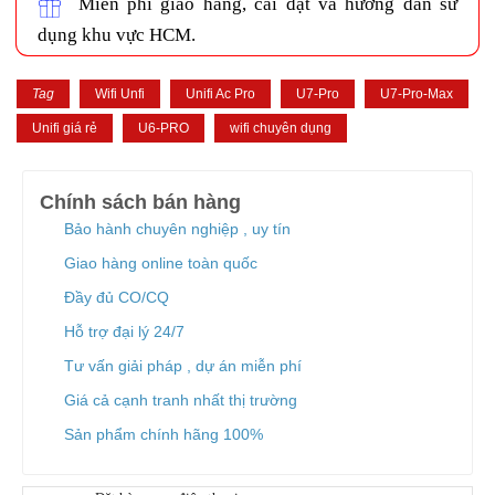
ENGENIUS SWITCH
Miễn phí giao hàng, cài đặt và hướng dẫn sử
WIFI GIA ĐÌNH
dụng khu vực HCM.
Wifi SOHO H3C
Ruijie Wifi
Wifi D-Link
Tag
Wifi Unfi
Unifi Ac Pro
U7-Pro
U7-Pro-Max
3G/4G/5G Wifi
Unifi giá rẻ
U6-PRO
wifi chuyên dụng
3G/4G Netgear
3G/4G/5G Huawei
3G/4G ZTE
Chính sách bán hàng
3G/4G TP-Link
Bảo hành chuyên nghiệp , uy tín
4G/5G D-Link
Phụ kiện
Giao hàng online toàn quốc
Adapter POE Unifi
Đầy đủ CO/CQ
Phụ kiện Unifi
Adapter POE TP-Link
Hỗ trợ đại lý 24/7
Adapter POE Ruijie
Tư vấn giải pháp , dự án miễn phí
Adapter 12V, 5V
Adapter POE H3C
Giá cả cạnh tranh nhất thị trường
Tổng đài điện thoại và điện thoại
Sản phẩm chính hãng 100%
Tổng đài Grandstream
Điện thoại Grandstream
Module SFP