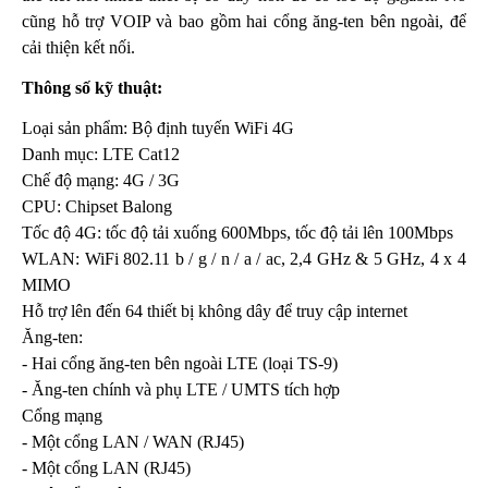
cũng hỗ trợ VOIP và bao gồm hai cổng ăng-ten bên ngoài, để
cải thiện kết nối.
Thông số kỹ thuật:
Loại sản phẩm: Bộ định tuyến WiFi 4G
Danh mục: LTE Cat12
Chế độ mạng: 4G / 3G
CPU: Chipset Balong
Tốc độ 4G: tốc độ tải xuống 600Mbps, tốc độ tải lên 100Mbps
WLAN: WiFi 802.11 b / g / n / a / ac, 2,4 GHz & 5 GHz, 4 x 4
MIMO
Hỗ trợ lên đến 64 thiết bị không dây để truy cập internet
Ăng-ten:
- Hai cổng ăng-ten bên ngoài LTE (loại TS-9)
- Ăng-ten chính và phụ LTE / UMTS tích hợp
Cổng mạng
- Một cổng LAN / WAN (RJ45)
- Một cổng LAN (RJ45)