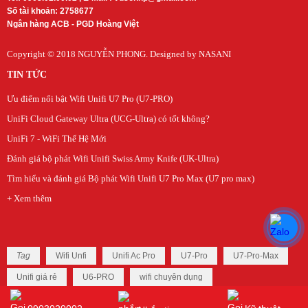
Số tài khoản: 2758677
Ngân hàng ACB - PGD Hoàng Việt
Copyright © 2018
NGUYỄN PHONG
. Designed by NASANI
TIN TỨC
Ưu điểm nổi bật Wifi Unifi U7 Pro (U7-PRO)
UniFi Cloud Gateway Ultra (UCG-Ultra) có tốt không?
UniFi 7 - WiFi Thế Hệ Mới
Đánh giá bộ phát Wifi Unifi Swiss Army Knife (UK-Ultra)
Tìm hiểu và đánh giá Bộ phát Wifi Unifi U7 Pro Max (U7 pro max)
+ Xem thêm
Tag
Wifi Unfi
Unifi Ac Pro
U7-Pro
U7-Pro-Max
Unifi giá rẻ
U6-PRO
wifi chuyên dụng