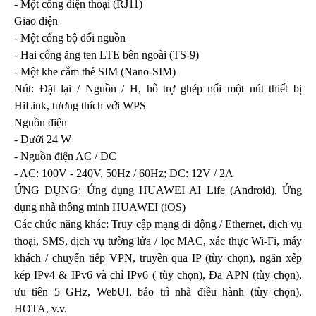
- Một cổng điện thoại (RJ11)
Giao diện
- Một cổng bộ đổi nguồn
- Hai cổng ăng ten LTE bên ngoài (TS-9)
- Một khe cắm thẻ SIM (Nano-SIM)
Nút: Đặt lại / Nguồn / H, hỗ trợ ghép nối một nút thiết bị
HiLink, tương thích với WPS
Nguồn điện
- Dưới 24 W
- Nguồn điện AC / DC
- AC: 100V - 240V, 50Hz / 60Hz; DC: 12V / 2A
ỨNG DỤNG: Ứng dụng HUAWEI AI Life (Android), Ứng
dụng nhà thông minh HUAWEI (iOS)
Các chức năng khác: Truy cập mạng di động / Ethernet, dịch vụ
thoại, SMS, dịch vụ tường lửa / lọc MAC, xác thực Wi-Fi, máy
khách / chuyển tiếp VPN, truyền qua IP (tùy chọn), ngăn xếp
kép IPv4 & IPv6 và chỉ IPv6 ( tùy chọn), Đa APN (tùy chọn),
ưu tiên 5 GHz, WebUI, bảo trì nhà điều hành (tùy chọn),
HOTA, v.v.