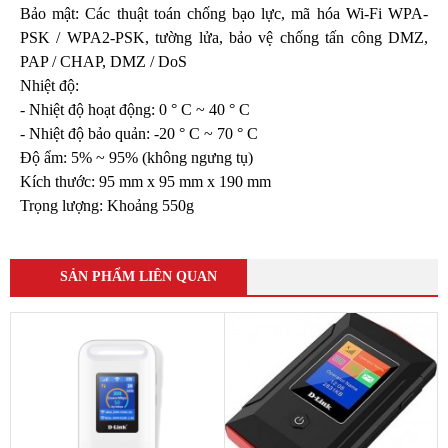
Bảo mật: Các thuật toán chống bạo lực, mã hóa Wi-Fi WPA-
PSK / WPA2-PSK, tường lửa, bảo vệ chống tấn công DMZ,
PAP / CHAP, DMZ / DoS
Nhiệt độ:
- Nhiệt độ hoạt động: 0 ° C ~ 40 ° C
- Nhiệt độ bảo quản: -20 ° C ~ 70 ° C
Độ ẩm: 5% ~ 95% (không ngưng tụ)
Kích thước: 95 mm x 95 mm x 190 mm
Trọng lượng: Khoảng 550g
SẢN PHẨM LIÊN QUAN