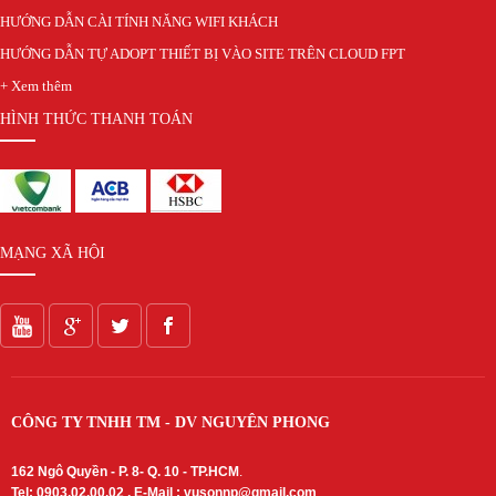
HƯỚNG DẪN CÀI TÍNH NĂNG WIFI KHÁCH
HƯỚNG DẪN TỰ ADOPT THIẾT BỊ VÀO SITE TRÊN CLOUD FPT
+ Xem thêm
HÌNH THỨC THANH TOÁN
MẠNG XÃ HỘI
CÔNG TY TNHH TM - DV NGUYÊN PHONG
162 Ngô Quyền - P. 8- Q. 10 - TP.HCM
.
Tel: 0903.02.00.02 , E-Mail :
vusonnp@gmail.com