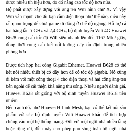
được nhiều tín hiệu hơn, do đó nâng cao tốc độ hơn nữa.
Deceptive-Bytes-vs-Panda
Deceptive-Bytes-vs-SentinelOne
Bộ phát được xây dựng với ăng-ten Wifi hình chữ X. Vì vậy
Camera
Wifi vẫn mạnh cho dù bạn cầm điện thoại như thế nào, điều này
EZVIZ
rất quan trọng để chơi game di động ở chế độ ngang. Hỗ trợ cả
KBVision
hai băng tần 5 GHz và 2,4 GHz, bộ định tuyến Wifi 4G Huawei
IMOU
B628 cung cấp tốc độ Wifi siêu nhanh lên đến 1167 Mb / giây,
HIKvision
đồng thời cung cấp kết nối không dây ổn định trong nhiều
DAHUA
phòng hơn.
Đầu Thu KBVison
Đầu Thu IMOU
Đầu Thu HIKvison
Được tích hợp hai cổng Gigabit Ethernet, Huawei B628 có thể
Đầu Thu Dahua
kết nối nhiều thiết bị có dây hơn để có tốc độ gigabit. Nó cũng
Cáp Mạng
đi kèm với một cổng thoại 4 cho điện thoại và hai cổng ăng-ten
COMMSCOPE/AMP
bên ngoài để cải thiện khả năng thu sóng. Nhiều người đánh giá,
Norden
Huawei B628 rất giống với bộ định tuyến Huawei B618 tiền
Cáp mạng HIKvision
nhiệm.
KADITA
Bên cạnh đó, nhờ Huawei HiLink Mesh, bạn có thể kết nối sản
Thẻ nhớ
Thẻ Nhớ SanDisk
phẩm với các bộ định tuyến Wifi Huawei khác để tích hợp
Thẻ Nhớ Hikvision
chúng vào một hệ thống mạng. Đối với một ngôi nhà nhiều tầng
Thẻ Nhớ KBT
hoặc rộng rãi, điều này cho phép phủ sóng toàn bộ ngôi nhà