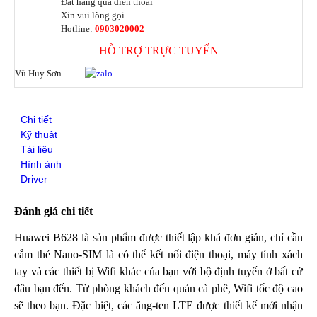
Đặt hàng qua điện thoại
SFP Mikrotik
Xin vui lòng gọi
SFP Unifi
Hotline:
0903020002
SFP Aruba
HỖ TRỢ TRỰC TUYẾN
SFP Ruijie
SFP Cisco
Vũ Huy Sơn
SFP H3C
DOCUMENTS
DeceptiveBytes Presentation
Chi tiết
Giới thiệu giải pháp DLP ITsMine
Kỹ thuật
Trình bày DeceptiveBytes
Tài liệu
OPENVAS Sales Deck
Hình ảnh
Deceptive-Bytes-Defender-vs-CrowdStrike
Driver
Deceptive-Bytes-vs-Check-Point
Deceptive-Bytes-vs-Cybereason
Đánh giá chi tiết
Deceptive-Bytes-vs-Cynet
Deceptive-Bytes-vs-Fidelis
Huawei B628 là sản phẩm được thiết lập khá đơn giản, chỉ cần
Deceptive-Bytes-vs-Fortinet
cắm thẻ Nano-SIM là có thể kết nối điện thoại, máy tính xách
Deceptive-Bytes-vs-Halcyon
tay và các thiết bị Wifi khác của bạn với bộ định tuyến ở bất cứ
Deceptive-Bytes-vs-Kaspersky
đâu bạn đến. Từ phòng khách đến quán cà phê, Wifi tốc độ cao
Deceptive-Bytes-vs-Morphisec
sẽ theo bạn. Đặc biệt, các ăng-ten LTE được thiết kế mới nhận
Deceptive-Bytes-vs-Palo-Alto