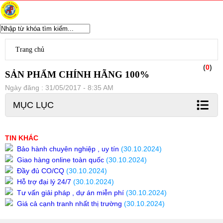
WIFI CHUYÊN DỤNG
Ubiquiti Unifi
Trang chủ
Aruba Wifi
(
0
)
Wifi Grandstream
SẢN PHẨM CHÍNH HÃNG 100%
Wifi Ruijie
Ngày đăng : 31/05/2017 - 8:35 AM
WIfi SMB H3C
Wifi Draytek
MỤC LỤC
TP-Link EAP
Ubiquiti Airmax
D-Link WiFi
TIN KHÁC
Wifi Cisco
Bảo hành chuyên nghiệp , uy tín
(30.10.2024)
Wifi Mikrotik
Giao hàng online toàn quốc
(30.10.2024)
WiFi ENGENIUS
Đầy đủ CO/CQ
(30.10.2024)
Modem Router
Hỗ trợ đại lý 24/7
(30.10.2024)
Router Mikrotik
Tư vấn giải pháp , dự án miễn phí
(30.10.2024)
UniFi Routing
Giá cả cạnh tranh nhất thị trường
(30.10.2024)
Router Cisco
Router Grandstream