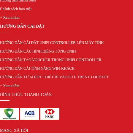
Hướng dẫn thanh toán
ENGENIUS SWITCH
WIFI GIA ĐÌNH
Chính sách bảo mật
Wifi SOHO H3C
+ Xem thêm
Ruijie Wifi
Wifi D-Link
HƯỚNG DẪN CÀI ĐẶT
3G/4G/5G Wifi
3G/4G Netgear
HƯỚNG DẪN CÀI ĐẶT UNIFI CONTROLLER LÊN MÁY TÍNH
3G/4G/5G Huawei
3G/4G ZTE
HƯỚNG DẪN CẤU HÌNH RIÊNG TỪNG UNIFI
3G/4G TP-Link
HƯỚNG DẪN TẠO VOUCHER TRONG UNIFI CONTROLLER
4G/5G D-Link
HƯỚNG DẪN CÀI TÍNH NĂNG WIFI KHÁCH
Phụ kiện
Adapter POE Unifi
HƯỚNG DẪN TỰ ADOPT THIẾT BỊ VÀO SITE TRÊN CLOUD FPT
Phụ kiện Unifi
+ Xem thêm
Adapter POE TP-Link
Adapter POE Ruijie
HÌNH THỨC THANH TOÁN
Adapter 12V, 5V
Adapter POE H3C
Tổng đài điện thoại và điện thoại
Tổng đài Grandstream
Điện thoại Grandstream
MẠNG XÃ HỘI
Module SFP