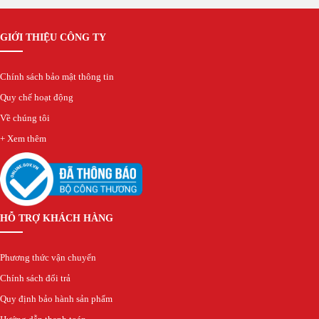
Gateway H3C
EdgeRouter
UISP Router
GIỚI THIỆU CÔNG TY
Firewall H3C
Draytek Router
Chính sách bảo mật thông tin
Gateway RUIJIE
ENGENIUS Router
Quy chế hoạt động
UFiber
Về chúng tôi
Thiết bị chia mạng Switch
+ Xem thêm
Switch Aruba
Switch Mikrotik
Switch Cisco
Switch Cisco Catalyst
Unifi Switch
Switch H3C
HỖ TRỢ KHÁCH HÀNG
EdgeSwitch
Switch D-Link
Phương thức vận chuyển
RUIJIE Switch
Switch Draytek
Chính sách đổi trả
Switch Grandstream
Quy định bảo hành sản phẩm
Switch TP-Link