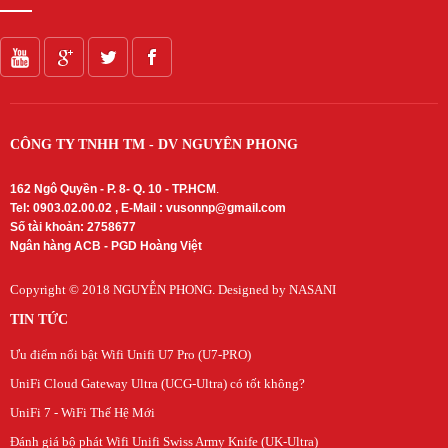
SFP Mikrotik
SFP Unifi
SFP Aruba
SFP Ruijie
SFP Cisco
SFP H3C
DOCUMENTS
CÔNG TY TNHH TM - DV NGUYÊN PHONG
DeceptiveBytes Presentation
Giới thiệu giải pháp DLP ITsMine
162 Ngô Quyền - P. 8- Q. 10 - TP.HCM
.
Trình bày DeceptiveBytes
Tel: 0903.02.00.02 , E-Mail :
vusonnp@gmail.com
OPENVAS Sales Deck
Số tài khoản: 2758677
Deceptive-Bytes-Defender-vs-CrowdStrike
Ngân hàng ACB - PGD Hoàng Việt
Deceptive-Bytes-vs-Check-Point
Deceptive-Bytes-vs-Cybereason
Copyright © 2018
NGUYỄN PHONG
. Designed by NASANI
Deceptive-Bytes-vs-Cynet
TIN TỨC
Deceptive-Bytes-vs-Fidelis
Deceptive-Bytes-vs-Fortinet
Ưu điểm nổi bật Wifi Unifi U7 Pro (U7-PRO)
Deceptive-Bytes-vs-Halcyon
UniFi Cloud Gateway Ultra (UCG-Ultra) có tốt không?
Deceptive-Bytes-vs-Kaspersky
UniFi 7 - WiFi Thế Hệ Mới
Deceptive-Bytes-vs-Morphisec
Deceptive-Bytes-vs-Palo-Alto
Đánh giá bộ phát Wifi Unifi Swiss Army Knife (UK-Ultra)