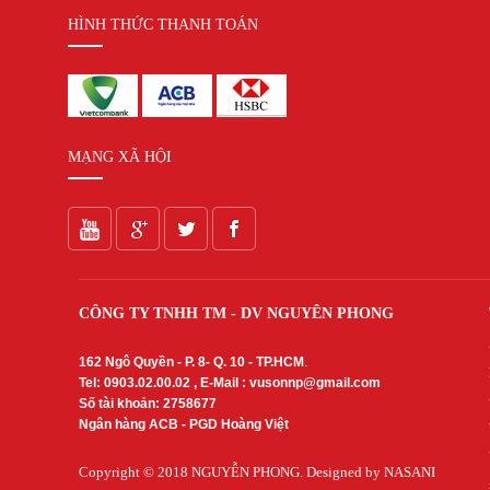
Thẻ Nhớ SanDisk
HÌNH THỨC THANH TOÁN
Thẻ Nhớ Hikvision
Thẻ Nhớ KBT
Thẻ Nhớ Ezviz
Thẻ Nhớ Kingston
Thẻ Nhớ IMOU
UniFi
MẠNG XÃ HỘI
Camera Unifi
Access Point UniFi
Switch UniFi
UniFi Gateway
CÔNG TY TNHH TM - DV NGUYÊN PHONG
162 Ngô Quyền - P. 8- Q. 10 - TP.HCM
.
Tel: 0903.02.00.02 , E-Mail :
vusonnp@gmail.com
Số tài khoản: 2758677
Ngân hàng ACB - PGD Hoàng Việt
Copyright © 2018
NGUYỄN PHONG
. Designed by NASANI