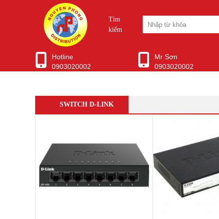
Tìm
kiếm
Hotline
Mr Sơn
0903020002
0903020002
WIFI CHUYÊN DỤNG
Ubiquiti Unifi
Aruba Wifi
SWITCH D-LINK
Wifi Grandstream
Wifi Ruijie
WIfi SMB H3C
Wifi Draytek
TP-Link EAP
Ubiquiti Airmax
D-Link WiFi
Wifi Cisco
Wifi Mikrotik
WiFi ENGENIUS
Modem Router