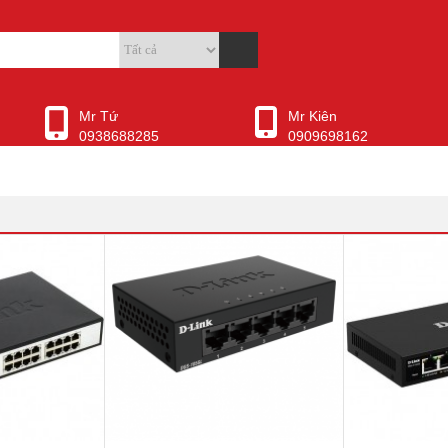
Mr Tứ
Mr Kiên
0938688285
0909698162