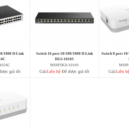
00/1000 D-Link
Switch 16 port 10/100/1000 D-Link
Switch 8 port 1
24C
DGS-1016S
1024C
MSSP.DGS-1016S
MSSP
ược giá tốt
Giá:
Liên hệ
Để được giá tốt
Giá:
Liên h