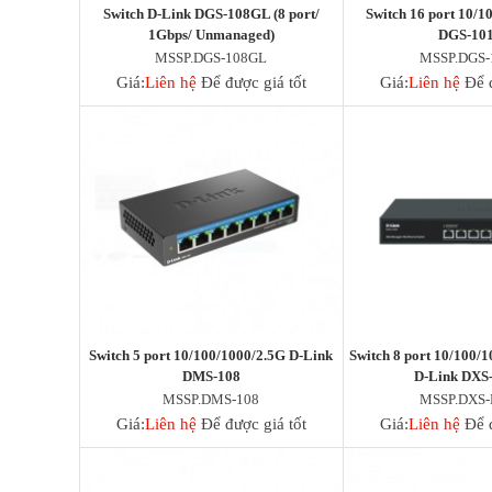
Router Mikrotik
Switch D-Link DGS-108GL (8 port/
Switch 16 port 10/1
UniFi Routing
1Gbps/ Unmanaged)
DGS-10
Router Cisco
MSSP.DGS-108GL
MSSP.DGS-
Router Grandstream
Giá:
Liên hệ
Để được giá tốt
Giá:
Liên hệ
Để đ
Gateway H3C
EdgeRouter
UISP Router
Firewall H3C
Draytek Router
Gateway RUIJIE
ENGENIUS Router
UFiber
Thiết bị chia mạng Switch
Switch Aruba
Switch Mikrotik
Switch Cisco
Switch 5 port 10/100/1000/2.5G D-Link
Switch 8 port 10/100/
Switch Cisco Catalyst
DMS-108
D-Link DXS
Unifi Switch
MSSP.DMS-108
MSSP.DXS-
Switch H3C
Giá:
Liên hệ
Để được giá tốt
Giá:
Liên hệ
Để đ
EdgeSwitch
Switch D-Link
RUIJIE Switch