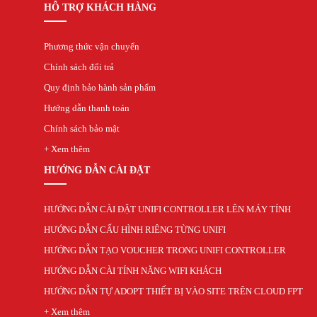
Deceptive-Bytes-vs-Halcyon
HỖ TRỢ KHÁCH HÀNG
Deceptive-Bytes-vs-Kaspersky
Deceptive-Bytes-vs-Morphisec
Deceptive-Bytes-vs-Palo-Alto
Phương thức vận chuyển
Deceptive-Bytes-vs-Panda
Chính sách đổi trả
Deceptive-Bytes-vs-SentinelOne
Quy định bảo hành sản phẩm
Camera
EZVIZ
Hướng dẫn thanh toán
KBVision
Chính sách bảo mật
IMOU
+ Xem thêm
HIKvision
DAHUA
HƯỚNG DẪN CÀI ĐẶT
Đầu Thu KBVison
Đầu Thu IMOU
HƯỚNG DẪN CÀI ĐẶT UNIFI CONTROLLER LÊN MÁY TÍNH
Đầu Thu HIKvison
Đầu Thu Dahua
HƯỚNG DẪN CẤU HÌNH RIÊNG TỪNG UNIFI
Cáp Mạng
HƯỚNG DẪN TẠO VOUCHER TRONG UNIFI CONTROLLER
COMMSCOPE/AMP
Norden
HƯỚNG DẪN CÀI TÍNH NĂNG WIFI KHÁCH
Cáp mạng HIKvision
HƯỚNG DẪN TỰ ADOPT THIẾT BỊ VÀO SITE TRÊN CLOUD FPT
KADITA
+ Xem thêm
Thẻ nhớ