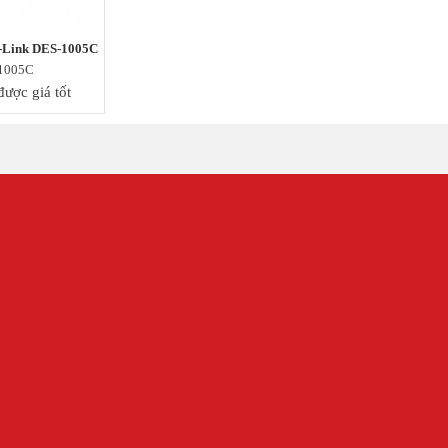
D-Link DES-1005C
1005C
ược giá tốt