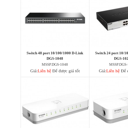
Switch Draytek
Switch Grandstream
Switch TP-Link
ENGENIUS SWITCH
WIFI GIA ĐÌNH
Wifi SOHO H3C
Ruijie Wifi
Wifi D-Link
3G/4G/5G Wifi
Switch 48 port 10/100/1000 D-Link
Switch 24 port 10/1
3G/4G Netgear
DGS-1048
DGS-10
3G/4G/5G Huawei
MSSP.DGS-1048
MSSP.DGS-
3G/4G ZTE
Giá:
Liên hệ
Để được giá tốt
Giá:
Liên hệ
Để đ
3G/4G TP-Link
4G/5G D-Link
Phụ kiện
Adapter POE Unifi
Phụ kiện Unifi
Adapter POE TP-Link
Adapter POE Ruijie
Adapter 12V, 5V
Adapter POE H3C