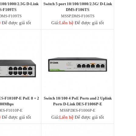
0/100/1000/2.5G D-Link
Switch 5 port 10/100/1000/2.5G/ D-Link
S-F109TS
DMS-F106TS
DMS-F109TS
MSSP.DMS-F106TS
ệ
Để được giá tốt
Giá:
Liên hệ
Để được giá tốt
ES-F1010P-E PoE 8 + 2
Switch 10/100 4 PoE Ports and 2 Uplink
000Mbps
Ports D-Link DES-F1006P-E
ES-F1010P-E
MSSP.DES-F1006P-E
ệ
Để được giá tốt
Giá:
Liên hệ
Để được giá tốt