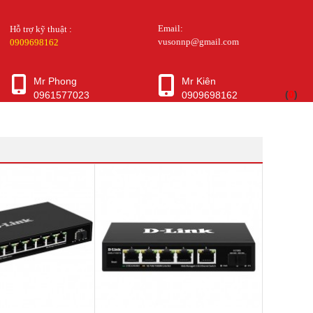
Email:
Hỗ trợ kỹ thuật :
vusonnp@gmail.com
0909698162
Mr Phong
Mr Kiên
(
0
)
0961577023
0909698162