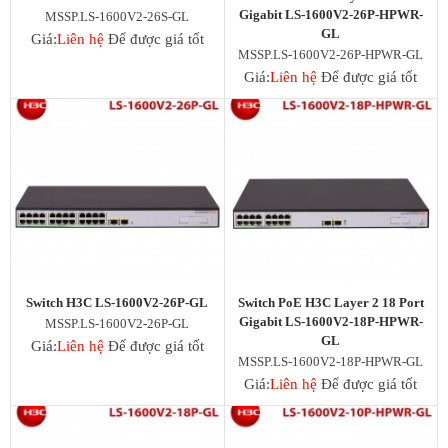
ENGENIUS SWITCH
Gigabit LS-1600V2-26P-HPWR-
MSSP.LS-1600V2-26S-GL
WIFI GIA ĐÌNH
GL
Giá:
Liên hệ
Để được giá tốt
Wifi SOHO H3C
MSSP.LS-1600V2-26P-HPWR-GL
Ruijie Wifi
Giá:
Liên hệ
Để được giá tốt
Wifi D-Link
3G/4G/5G Wifi
3G/4G Netgear
3G/4G/5G Huawei
3G/4G ZTE
3G/4G TP-Link
4G/5G D-Link
Phụ kiện
Adapter POE Unifi
Phụ kiện Unifi
Adapter POE TP-Link
Switch H3C LS-1600V2-26P-GL
Switch PoE H3C Layer 2 18 Port
Adapter POE Ruijie
Gigabit LS-1600V2-18P-HPWR-
MSSP.LS-1600V2-26P-GL
Adapter 12V, 5V
GL
Giá:
Liên hệ
Để được giá tốt
Adapter POE H3C
MSSP.LS-1600V2-18P-HPWR-GL
Tổng đài điện thoại và điện thoại
Giá:
Liên hệ
Để được giá tốt
Tổng đài Grandstream
Điện thoại Grandstream
Module SFP