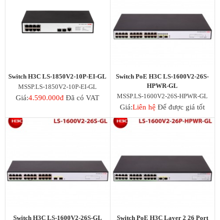
Gateway H3C
EdgeRouter
UISP Router
Firewall H3C
Draytek Router
Gateway RUIJIE
ENGENIUS Router
UFiber
Switch H3C LS-1850V2-10P-EI-GL
Switch PoE H3C LS-1600V2-26S-
HPWR-GL
Thiết bị chia mạng Switch
MSSP.LS-1850V2-10P-EI-GL
MSSP.LS-1600V2-26S-HPWR-GL
Switch Aruba
Giá:
4.590.000đ
Đã có VAT
Switch Mikrotik
Giá:
Liên hệ
Để được giá tốt
Switch Cisco
Switch Cisco Catalyst
Unifi Switch
Switch H3C
EdgeSwitch
Switch D-Link
RUIJIE Switch
Switch Draytek
Switch Grandstream
Switch TP-Link
Switch H3C LS-1600V2-26S-GL
Switch PoE H3C Layer 2 26 Port