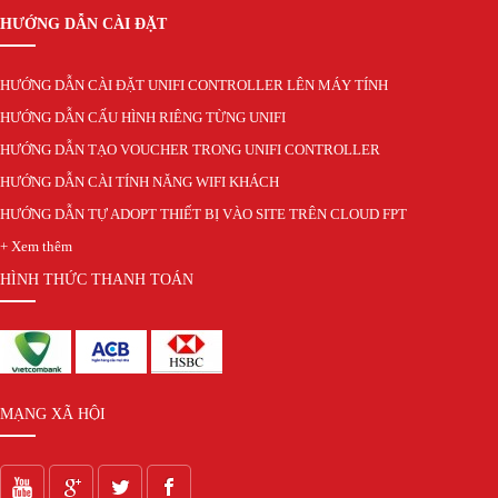
HƯỚNG DẪN CÀI ĐẶT
HƯỚNG DẪN CÀI ĐẶT UNIFI CONTROLLER LÊN MÁY TÍNH
HƯỚNG DẪN CẤU HÌNH RIÊNG TỪNG UNIFI
HƯỚNG DẪN TẠO VOUCHER TRONG UNIFI CONTROLLER
HƯỚNG DẪN CÀI TÍNH NĂNG WIFI KHÁCH
HƯỚNG DẪN TỰ ADOPT THIẾT BỊ VÀO SITE TRÊN CLOUD FPT
+ Xem thêm
HÌNH THỨC THANH TOÁN
MẠNG XÃ HỘI