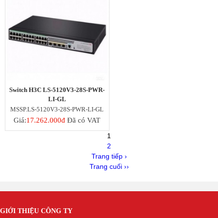
Switch H3C LS-5120V3-28S-PWR-
LI-GL
MSSP.LS-5120V3-28S-PWR-LI-GL
Giá:
17.262.000đ
Đã có VAT
1
2
Trang tiếp ›
Trang cuối ››
GIỚI THIỆU CÔNG TY