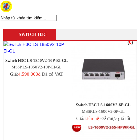
WIFI CHUYÊN DỤNG
Ubiquiti Unifi
SWITCH H3C
Aruba Wifi
(
0
)
Wifi Grandstream
Wifi Ruijie
WIfi SMB H3C
Switch H3C LS-1850V2-10P-EI-GL
Wifi Draytek
MSSP.LS-1850V2-10P-EI-GL
TP-Link EAP
Giá:
4.590.000đ
Đã có VAT
Ubiquiti Airmax
D-Link WiFi
Wifi Cisco
Wifi Mikrotik
WiFi ENGENIUS
Switch H3C LS-1600V2-6P-GL
Modem Router
MSSP.LS-1600V2-6P-GL
Router Mikrotik
Giá:
Liên hệ
Để được giá tốt
UniFi Routing
Router Cisco
Router Grandstream