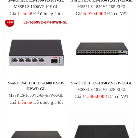
Switch H3C LS-1600V2-10P-GL
Switch H3C LS-1850V2-28P-EI-GL
Deceptive-Bytes-vs-Panda
MSSP.LS-1600V2-10P-GL
MSSP.LS-1850V2-28P-EI-GL
Deceptive-Bytes-vs-SentinelOne
Giá:
Liên hệ
Để được giá tốt
Giá:
5.970.000đ
Đã có VAT
Camera
EZVIZ
KBVision
IMOU
HIKvision
DAHUA
Đầu Thu KBVison
Đầu Thu IMOU
Đầu Thu HIKvison
Đầu Thu Dahua
Cáp Mạng
Switch PoE H3C LS-1600V2-6P-
Switch H3C LS-1850V2-52P-EI-GL
COMMSCOPE/AMP
HPWR-GL
MSSP.LS-1850V2-52P-EI-GL
Norden
MSSP.LS-1600V2-6P-HPWR-GL
Giá:
11.396.000đ
Đã có VAT
Cáp mạng HIKvision
Giá:
Liên hệ
Để được giá tốt
KADITA
Thẻ nhớ
Thẻ Nhớ SanDisk
Thẻ Nhớ Hikvision
Thẻ Nhớ KBT