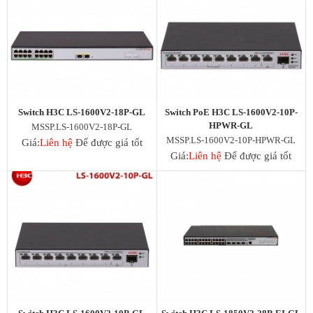
SFP Mikrotik
SFP Unifi
SFP Aruba
SFP Ruijie
SFP Cisco
SFP H3C
DOCUMENTS
Switch H3C LS-1600V2-18P-GL
Switch PoE H3C LS-1600V2-10P-
DeceptiveBytes Presentation
HPWR-GL
MSSP.LS-1600V2-18P-GL
Giới thiệu giải pháp DLP ITsMine
MSSP.LS-1600V2-10P-HPWR-GL
Trình bày DeceptiveBytes
Giá:
Liên hệ
Để được giá tốt
Giá:
Liên hệ
Để được giá tốt
OPENVAS Sales Deck
Deceptive-Bytes-Defender-vs-CrowdStrike
Deceptive-Bytes-vs-Check-Point
Deceptive-Bytes-vs-Cybereason
Deceptive-Bytes-vs-Cynet
Deceptive-Bytes-vs-Fidelis
Deceptive-Bytes-vs-Fortinet
Deceptive-Bytes-vs-Halcyon
Deceptive-Bytes-vs-Kaspersky
Deceptive-Bytes-vs-Morphisec
Deceptive-Bytes-vs-Palo-Alto