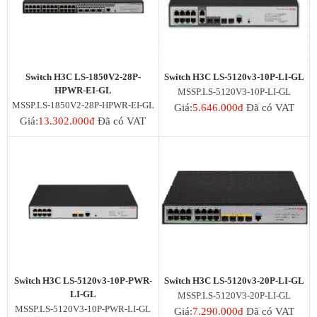
Thẻ Nhớ Ezviz
Thẻ Nhớ Kingston
Thẻ Nhớ IMOU
UniFi
Camera Unifi
Access Point UniFi
Switch H3C LS-1850V2-28P-
Switch H3C LS-5120v3-10P-LI-GL
Switch UniFi
HPWR-EI-GL
MSSP.LS-5120V3-10P-LI-GL
UniFi Gateway
MSSP.LS-1850V2-28P-HPWR-EI-GL
Giá:
5.646.000đ
Đã có VAT
Giá:
13.302.000đ
Đã có VAT
Switch H3C LS-5120v3-10P-PWR-
Switch H3C LS-5120v3-20P-LI-GL
LI-GL
MSSP.LS-5120V3-20P-LI-GL
MSSP.LS-5120V3-10P-PWR-LI-GL
Giá:
7.290.000đ
Đã có VAT