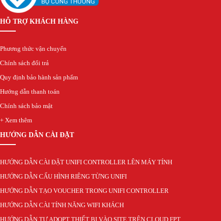
Deceptive-Bytes-vs-Panda
Deceptive-Bytes-vs-SentinelOne
HỖ TRỢ KHÁCH HÀNG
Camera
EZVIZ
KBVision
Phương thức vận chuyển
IMOU
Chính sách đổi trả
HIKvision
DAHUA
Quy định bảo hành sản phẩm
Đầu Thu KBVison
Hướng dẫn thanh toán
Đầu Thu IMOU
Chính sách bảo mật
Đầu Thu HIKvison
Đầu Thu Dahua
+ Xem thêm
Cáp Mạng
HƯỚNG DẪN CÀI ĐẶT
COMMSCOPE/AMP
Norden
Cáp mạng HIKvision
HƯỚNG DẪN CÀI ĐẶT UNIFI CONTROLLER LÊN MÁY TÍNH
KADITA
HƯỚNG DẪN CẤU HÌNH RIÊNG TỪNG UNIFI
Thẻ nhớ
Thẻ Nhớ SanDisk
HƯỚNG DẪN TẠO VOUCHER TRONG UNIFI CONTROLLER
Thẻ Nhớ Hikvision
HƯỚNG DẪN CÀI TÍNH NĂNG WIFI KHÁCH
Thẻ Nhớ KBT
HƯỚNG DẪN TỰ ADOPT THIẾT BỊ VÀO SITE TRÊN CLOUD FPT