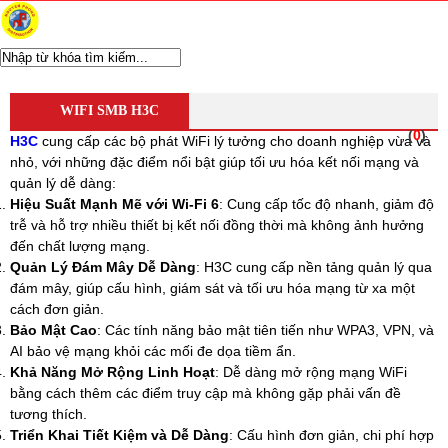
WIFI CHUYÊN DỤNG
Ubiquiti Unifi
WIFI SMB H3C
Aruba Wifi
(
0
)
Wifi Grandstream
H3C
cung cấp các bộ phát WiFi lý tưởng cho doanh nghiệp vừa và
Wifi Ruijie
nhỏ, với những đặc điểm nổi bật giúp tối ưu hóa kết nối mạng và
WIfi SMB H3C
quản lý dễ dàng:
Wifi Draytek
Hiệu Suất Mạnh Mẽ với Wi-Fi 6
: Cung cấp tốc độ nhanh, giảm độ
TP-Link EAP
trễ và hỗ trợ nhiều thiết bị kết nối đồng thời mà không ảnh hưởng
Ubiquiti Airmax
đến chất lượng mạng.
D-Link WiFi
Quản Lý Đám Mây Dễ Dàng
: H3C cung cấp nền tảng quản lý qua
Wifi Cisco
đám mây, giúp cấu hình, giám sát và tối ưu hóa mạng từ xa một
Wifi Mikrotik
cách đơn giản.
WiFi ENGENIUS
Bảo Mật Cao
: Các tính năng bảo mật tiên tiến như WPA3, VPN, và
Modem Router
AI bảo vệ mạng khỏi các mối đe dọa tiềm ẩn.
Router Mikrotik
Khả Năng Mở Rộng Linh Hoạt
: Dễ dàng mở rộng mạng WiFi
UniFi Routing
bằng cách thêm các điểm truy cập mà không gặp phải vấn đề
Router Cisco
tương thích.
Router Grandstream
Triển Khai Tiết Kiệm và Dễ Dàng
: Cấu hình đơn giản, chi phí hợp