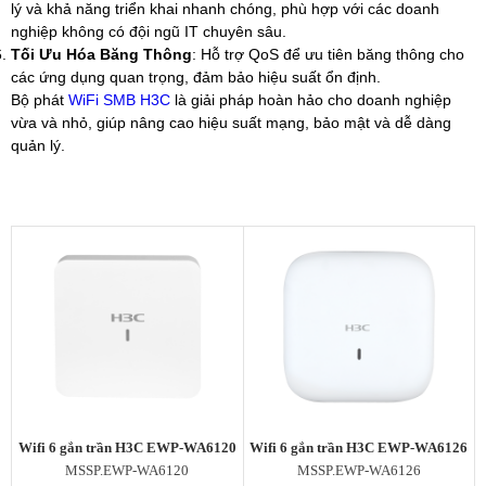
Gateway H3C
lý và khả năng triển khai nhanh chóng, phù hợp với các doanh
EdgeRouter
nghiệp không có đội ngũ IT chuyên sâu.
UISP Router
Tối Ưu Hóa Băng Thông
: Hỗ trợ QoS để ưu tiên băng thông cho
Firewall H3C
các ứng dụng quan trọng, đảm bảo hiệu suất ổn định.
Draytek Router
Bộ phát
WiFi SMB H3C
là giải pháp hoàn hảo cho doanh nghiệp
Gateway RUIJIE
vừa và nhỏ, giúp nâng cao hiệu suất mạng, bảo mật và dễ dàng
ENGENIUS Router
quản lý.
UFiber
Thiết bị chia mạng Switch
Switch Aruba
Switch Mikrotik
Switch Cisco
Switch Cisco Catalyst
Unifi Switch
Switch H3C
EdgeSwitch
Switch D-Link
RUIJIE Switch
Switch Draytek
Switch Grandstream
Wifi 6 gắn trần H3C EWP-WA6120
Wifi 6 gắn trần H3C EWP-WA6126
Switch TP-Link
MSSP.EWP-WA6120
MSSP.EWP-WA6126