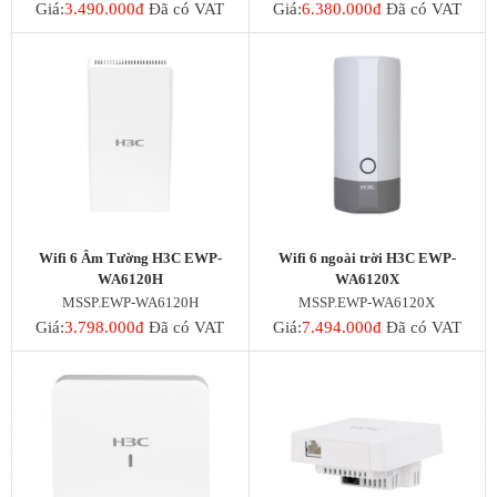
ENGENIUS SWITCH
Giá:
3.490.000đ
Đã có VAT
Giá:
6.380.000đ
Đã có VAT
WIFI GIA ĐÌNH
Wifi SOHO H3C
Ruijie Wifi
Wifi D-Link
3G/4G/5G Wifi
3G/4G Netgear
3G/4G/5G Huawei
3G/4G ZTE
3G/4G TP-Link
4G/5G D-Link
Phụ kiện
Wifi 6 Âm Tường H3C EWP-
Wifi 6 ngoài trời H3C EWP-
WA6120H
WA6120X
Adapter POE Unifi
MSSP.EWP-WA6120H
MSSP.EWP-WA6120X
Phụ kiện Unifi
Adapter POE TP-Link
Giá:
3.798.000đ
Đã có VAT
Giá:
7.494.000đ
Đã có VAT
Adapter POE Ruijie
Adapter 12V, 5V
Adapter POE H3C
Tổng đài điện thoại và điện thoại
Tổng đài Grandstream
Điện thoại Grandstream
Module SFP