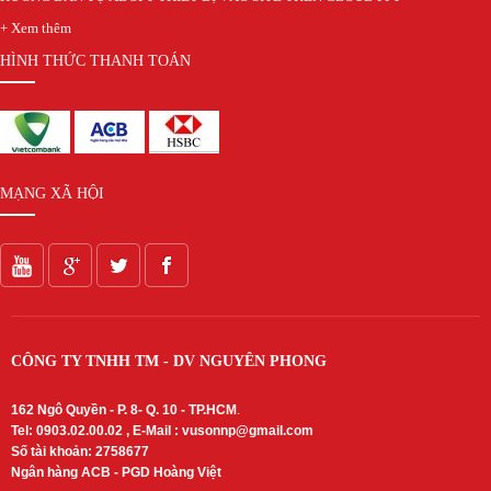
Thẻ Nhớ Ezviz
Thẻ Nhớ Kingston
+ Xem thêm
Thẻ Nhớ IMOU
HÌNH THỨC THANH TOÁN
UniFi
Camera Unifi
Access Point UniFi
Switch UniFi
UniFi Gateway
MẠNG XÃ HỘI
CÔNG TY TNHH TM - DV NGUYÊN PHONG
162 Ngô Quyền - P. 8- Q. 10 - TP.HCM
.
Tel: 0903.02.00.02 , E-Mail :
vusonnp@gmail.com
Số tài khoản: 2758677
Ngân hàng ACB - PGD Hoàng Việt