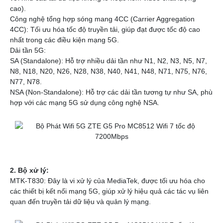
Deceptive-Bytes-vs-Panda
cao).
Deceptive-Bytes-vs-SentinelOne
Công nghệ tổng hợp sóng mang 4CC (Carrier Aggregation
Camera
4CC): Tối ưu hóa tốc độ truyền tải, giúp đạt được tốc độ cao
EZVIZ
nhất trong các điều kiện mạng 5G.
KBVision
Dải tần 5G:
IMOU
SA (Standalone): Hỗ trợ nhiều dải tần như N1, N2, N3, N5, N7,
HIKvision
N8, N18, N20, N26, N28, N38, N40, N41, N48, N71, N75, N76,
DAHUA
N77, N78.
Đầu Thu KBVison
NSA (Non-Standalone): Hỗ trợ các dải tần tương tự như SA, phù
Đầu Thu IMOU
hợp với các mạng 5G sử dụng công nghệ NSA.
Đầu Thu HIKvison
Đầu Thu Dahua
Cáp Mạng
COMMSCOPE/AMP
Norden
Cáp mạng HIKvision
2. Bộ xử lý:
KADITA
MTK-T830: Đây là vi xử lý của MediaTek, được tối ưu hóa cho
Thẻ nhớ
các thiết bị kết nối mạng 5G, giúp xử lý hiệu quả các tác vụ liên
Thẻ Nhớ SanDisk
quan đến truyền tải dữ liệu và quản lý mạng.
Thẻ Nhớ Hikvision
Thẻ Nhớ KBT