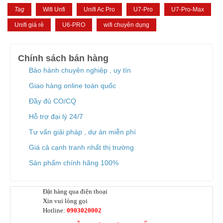
ENGENIUS SWITCH
Tag
Wifi Unfi
Unifi Ac Pro
U7-Pro
U7-Pro-Max
WIFI GIA ĐÌNH
Wifi SOHO H3C
Unifi giá rẻ
U6-PRO
wifi chuyên dụng
Ruijie Wifi
Wifi D-Link
3G/4G/5G Wifi
Chính sách bán hàng
3G/4G Netgear
Bảo hành chuyên nghiệp , uy tín
3G/4G/5G Huawei
3G/4G ZTE
Giao hàng online toàn quốc
3G/4G TP-Link
Đầy đủ CO/CQ
4G/5G D-Link
Phụ kiện
Hỗ trợ đại lý 24/7
Adapter POE Unifi
Tư vấn giải pháp , dự án miễn phí
Phụ kiện Unifi
Adapter POE TP-Link
Giá cả cạnh tranh nhất thị trường
Adapter POE Ruijie
Sản phẩm chính hãng 100%
Adapter 12V, 5V
Adapter POE H3C
Tổng đài điện thoại và điện thoại
Đặt hàng qua điện thoại
Tổng đài Grandstream
Xin vui lòng gọi
Điện thoại Grandstream
Hotline:
0903020002
Module SFP