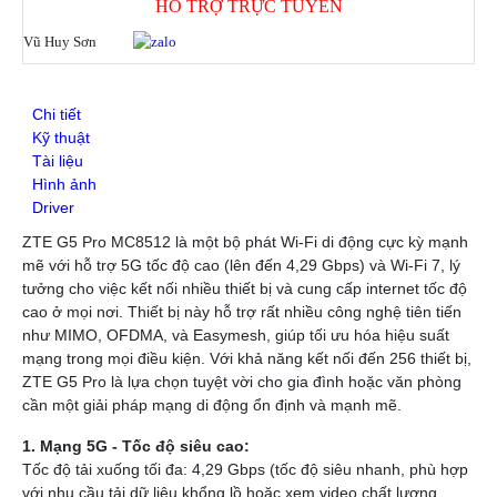
HỖ TRỢ TRỰC TUYẾN
SFP Mikrotik
SFP Unifi
Vũ Huy Sơn
SFP Aruba
SFP Ruijie
SFP Cisco
Chi tiết
SFP H3C
Kỹ thuật
DOCUMENTS
Tài liệu
DeceptiveBytes Presentation
Hình ảnh
Giới thiệu giải pháp DLP ITsMine
Driver
Trình bày DeceptiveBytes
ZTE G5 Pro MC8512 là một bộ phát Wi-Fi di động cực kỳ mạnh
OPENVAS Sales Deck
mẽ với hỗ trợ 5G tốc độ cao (lên đến 4,29 Gbps) và Wi-Fi 7, lý
Deceptive-Bytes-Defender-vs-CrowdStrike
tưởng cho việc kết nối nhiều thiết bị và cung cấp internet tốc độ
Deceptive-Bytes-vs-Check-Point
cao ở mọi nơi. Thiết bị này hỗ trợ rất nhiều công nghệ tiên tiến
Deceptive-Bytes-vs-Cybereason
như MIMO, OFDMA, và Easymesh, giúp tối ưu hóa hiệu suất
Deceptive-Bytes-vs-Cynet
mạng trong mọi điều kiện. Với khả năng kết nối đến 256 thiết bị,
Deceptive-Bytes-vs-Fidelis
ZTE G5 Pro là lựa chọn tuyệt vời cho gia đình hoặc văn phòng
Deceptive-Bytes-vs-Fortinet
cần một giải pháp mạng di động ổn định và mạnh mẽ.
Deceptive-Bytes-vs-Halcyon
Deceptive-Bytes-vs-Kaspersky
1. Mạng 5G - Tốc độ siêu cao:
Deceptive-Bytes-vs-Morphisec
Tốc độ tải xuống tối đa: 4,29 Gbps (tốc độ siêu nhanh, phù hợp
Deceptive-Bytes-vs-Palo-Alto
với nhu cầu tải dữ liệu khổng lồ hoặc xem video chất lượng