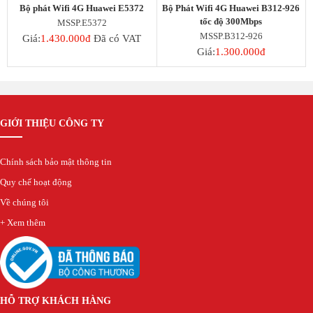
Bộ phát Wifi 4G Huawei E5372
Bộ Phát Wifi 4G Huawei B312-926
tốc độ 300Mbps
MSSP.E5372
MSSP.B312-926
Giá:
1.430.000đ
Đã có VAT
Giá:
1.300.000đ
GIỚI THIỆU CÔNG TY
Chính sách bảo mật thông tin
Quy chế hoạt động
Về chúng tôi
+ Xem thêm
HỖ TRỢ KHÁCH HÀNG