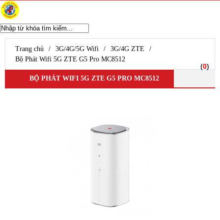
WIFI CHUYÊN DỤNG
Ubiquiti Unifi
Trang chủ
/
3G/4G/5G Wifi
/
3G/4G ZTE
/
Aruba Wifi
Bộ Phát Wifi 5G ZTE G5 Pro MC8512
(
0
)
Wifi Grandstream
BỘ PHÁT WIFI 5G ZTE G5 PRO MC8512
Wifi Ruijie
WIfi SMB H3C
Wifi Draytek
TP-Link EAP
Ubiquiti Airmax
D-Link WiFi
Wifi Cisco
Wifi Mikrotik
WiFi ENGENIUS
Modem Router
Router Mikrotik
UniFi Routing
Router Cisco
Router Grandstream