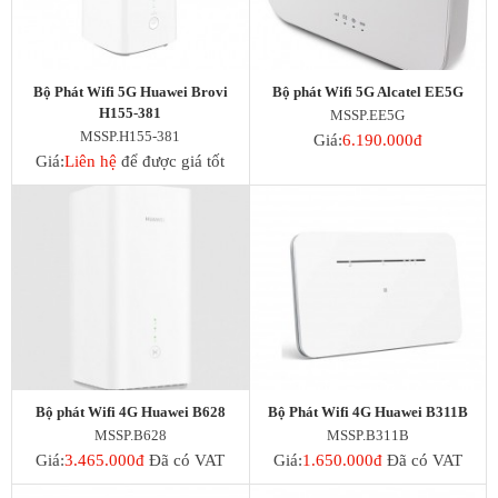
Bộ Phát Wifi 5G Huawei Brovi
Bộ phát Wifi 5G Alcatel EE5G
H155-381
MSSP.EE5G
MSSP.H155-381
Giá:
6.190.000đ
Giá:
Liên hệ
để được giá tốt
Bộ phát Wifi 4G Huawei B628
Bộ Phát Wifi 4G Huawei B311B
MSSP.B628
MSSP.B311B
Giá:
3.465.000đ
Đã có VAT
Giá:
1.650.000đ
Đã có VAT