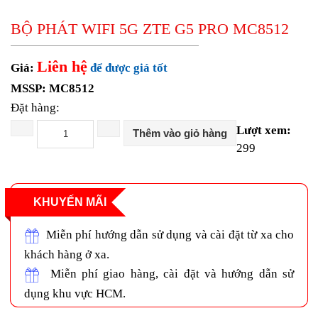
Gateway H3C
EdgeRouter
BỘ PHÁT WIFI 5G ZTE G5 PRO MC8512
UISP Router
Firewall H3C
Liên hệ
Draytek Router
Giá:
để được giá tốt
Gateway RUIJIE
MSSP: MC8512
ENGENIUS Router
Đặt hàng:
UFiber
Thiết bị chia mạng Switch
Lượt xem:
Thêm vào giỏ hàng
Switch Aruba
299
Switch Mikrotik
Switch Cisco
Switch Cisco Catalyst
Unifi Switch
KHUYẾN MÃI
Switch H3C
EdgeSwitch
Miễn phí hướng dẫn sử dụng và cài đặt từ xa cho
Switch D-Link
khách hàng ở xa.
RUIJIE Switch
Miễn phí giao hàng, cài đặt và hướng dẫn sử
Switch Draytek
Switch Grandstream
dụng khu vực HCM.
Switch TP-Link