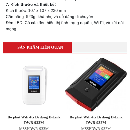
7. Kích thước và thiết kế:
Kích thước: 107 x 107 x 230 mm
Cân nặng: 923g, khá nhẹ và dễ dàng di chuyển.
Đèn LED: Có các đèn hiển thị tình trạng nguồn, Wi-Fi, và kết nối
mạng.
SẢN PHẨM LIÊN QUAN
Bộ phát Wifi 4G Di động D-Link
Bộ phát Wifi 4G Di động D-Link
DWR-933M
DWR-932M
MSSP.DWR-933M
MSSP.DWR-932M