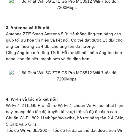
Thẻ Nhớ Ezviz
Thẻ Nhớ Kingston
Thẻ Nhớ IMOU
UniFi
Camera Unifi
3. Antenna và Kết nối:
Access Point UniFi
Antenna ZTE Smart Antenna 5.0: Hệ thống ăng-ten nâng cao,
Switch UniFi
giúp tối ưu hóa tín hiệu và kết nối. Có thể đạt được 13 dBi cho
UniFi Gateway
ăng-ten hướng và 4 dBi cho ăng-ten đa hướng.
Cổng ăng-ten mở rộng TS-9: Hỗ trợ kết nối thêm ăng-ten bên
ngoài cho tín hiệu mạnh hơn và ổn định hơn.
4. Wi-Fi và tốc độ kết nối:
Wi-Fi 7: ZTE G5 Pro hỗ trợ Wi-Fi 7, chuẩn Wi-Fi mới nhất hiện
nay, mang đến tốc độ truyền tải vượt trội và độ ổn định cao.
Chuẩn Wi-Fi: 802.11a/b/g/n/ac/ax/be, hỗ trợ băng tần 2.4 GHz,
5 GHz và 6 GHz.
Tốc độ Wi-Fi: BE7200 – Tốc độ tối đa có thể đạt được trên Wi-