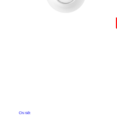
Router Mikrotik
UniFi Routing
Router Cisco
Router Grandstream
Gateway H3C
EdgeRouter
UISP Router
Firewall H3C
Draytek Router
Gateway RUIJIE
ENGENIUS Router
UFiber
Thiết bị chia mạng Switch
Switch Aruba
Switch Mikrotik
Switch Cisco
Switch Cisco Catalyst
Unifi Switch
Switch H3C
EdgeSwitch
Switch D-Link
Chi tiết
RUIJIE Switch