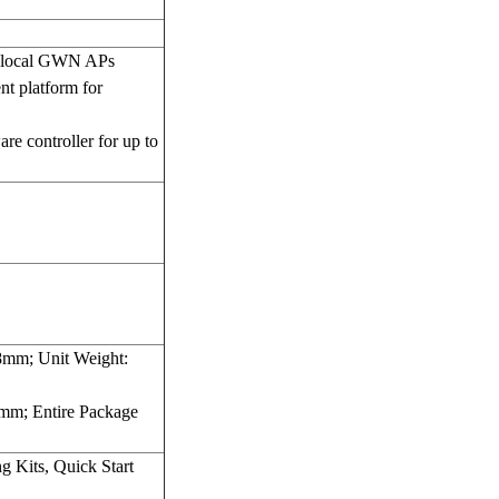
0 local GWN APs
t platform for
e controller for up to
mm; Unit Weight:
mm; Entire Package
 Kits, Quick Start