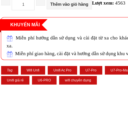
Lượt xem:
4563
Thêm vào giỏ hàng
KHUYẾN MÃI
Miễn phí hướng dẫn sử dụng và cài đặt từ xa cho khá
xa.
Miễn phí giao hàng, cài đặt và hướng dẫn sử dụng khu
Tag
Wifi Unfi
Unifi Ac Pro
U7-Pro
U7-Pro-Ma
Unifi giá rẻ
U6-PRO
wifi chuyên dụng