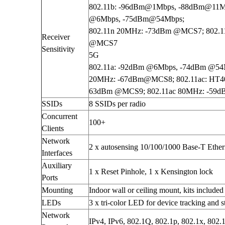
Deceptive-Bytes-vs-Halcyon
802.11b: -96dBm@1Mbps, -88dBm@11Mb
Deceptive-Bytes-vs-Kaspersky
@6Mbps, -75dBm@54Mbps;
Deceptive-Bytes-vs-Morphisec
802.11n 20MHz: -73dBm @MCS7; 802.
Deceptive-Bytes-vs-Palo-Alto
Receiver
@MCS7
Deceptive-Bytes-vs-Panda
Sensitivity
Deceptive-Bytes-vs-SentinelOne
5G
Camera
802.11a: -92dBm @6Mbps, -74dBm @54M
EZVIZ
20MHz: -67dBm@MCS8; 802.11ac: HT40
KBVision
63dBm @MCS9; 802.11ac 80MHz: -5
IMOU
SSIDs
8 SSIDs per radio
HIKvision
Concurrent
DAHUA
100+
Đầu Thu KBVison
Clients
Đầu Thu IMOU
Network
2 x autosensing 10/100/1000 Base-T Ether
Đầu Thu HIKvison
Interfaces
Đầu Thu Dahua
Auxiliary
Cáp Mạng
1 x Reset Pinhole, 1 x Kensington lock
Ports
COMMSCOPE/AMP
Mounting
Indoor wall or ceiling mount, kits included
Norden
Cáp mạng HIKvision
LEDs
3 x tri-color LED for device tracking and s
KADITA
Network
IPv4, IPv6, 802.1Q, 802.1p, 802.1x, 80
Thẻ nhớ