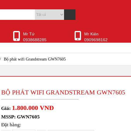
Mr Tứ
Mr Kiên
0938688285
0909698162
/
Bộ phát wifi Grandstream GWN7605
BỘ PHÁT WIFI GRANDSTREAM GWN7605
1.800.000 VNĐ
Giá:
MSSP: GWN7605
Đặt hàng: