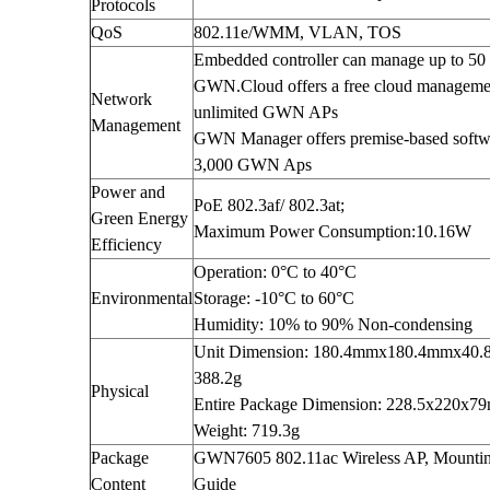
Protocols
Thẻ Nhớ SanDisk
QoS
802.11e/WMM, VLAN, TOS
Thẻ Nhớ Hikvision
Embedded controller can manage up to 5
Thẻ Nhớ KBT
GWN.Cloud offers a free cloud managemen
Thẻ Nhớ Ezviz
Network
Thẻ Nhớ Kingston
unlimited GWN APs
Management
Thẻ Nhớ IMOU
GWN Manager offers premise-based softwar
UniFi
3,000 GWN Aps
Camera Unifi
Power and
Access Point UniFi
PoE 802.3af/ 802.3at;
Green Energy
Switch UniFi
Maximum Power Consumption:10.16W
Efficiency
UniFi Gateway
Operation: 0°C to 40°C
Environmental
Storage: -10°C to 60°C
Humidity: 10% to 90% Non-condensing
Unit Dimension: 180.4mmx180.4mmx40.8
388.2g
Physical
Entire Package Dimension: 228.5x220x79
Weight: 719.3g
Package
GWN7605 802.11ac Wireless AP, Mounting
Content
Guide