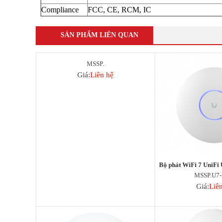
Compliance
FCC, CE, RCM, IC
SẢN PHẨM LIÊN QUAN
MSSP.
Giá:
Liên hệ
Bộ phát WiFi 7 UniFi
MSSP.U7
Giá:
Liê