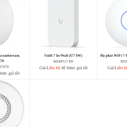
Grandstream
Unifi 7 In-Wall (U7-IW)
Bộ phát WiFi 7 U
70
MSSP.U7-IW
MSS
7670
Giá:
Liên hệ
để được giá tốt
Giá:
Liên h
ược giá tốt