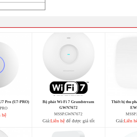
 U7 Pro (U7-PRO)
Bộ phát Wi-Fi 7 Grandstream
Thiết bị thu p
GWN7672
EW
-PRO
MSSP.GWN7672
MSSP.
n hệ
Giá:
Liên hệ
để được giá tốt
Giá:
Liên h