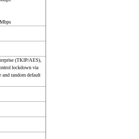
4 Mbps
prise (TKIP/AES),
control lockdown via
ate and random default