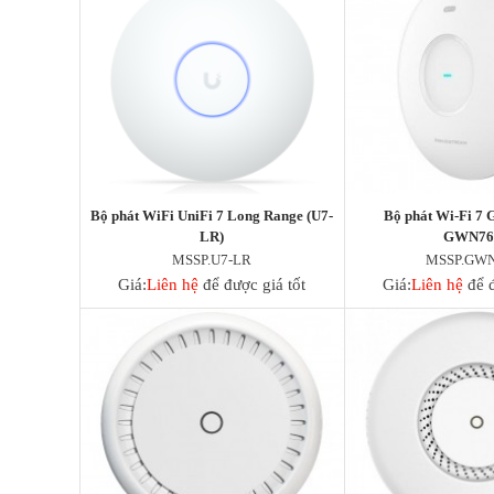
Bộ phát WiFi UniFi 7 Long Range (U7-
Bộ phát Wi-Fi 7 
LR)
GWN76
MSSP.U7-LR
MSSP.GWN
Giá:
Liên hệ
để được giá tốt
Giá:
Liên hệ
để đ