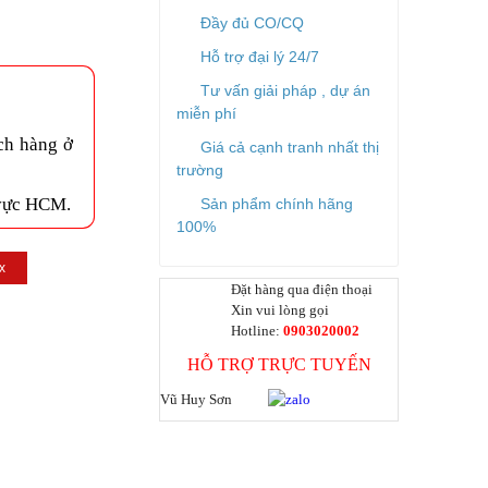
Đầy đủ CO/CQ
Hỗ trợ đại lý 24/7
Tư vấn giải pháp , dự án
miễn phí
ch hàng ở
Giá cả cạnh tranh nhất thị
trường
 vực HCM.
Sản phẩm chính hãng
100%
x
Đặt hàng qua điện thoại
Xin vui lòng gọi
Hotline:
0903020002
HỖ TRỢ TRỰC TUYẾN
Vũ Huy Sơn