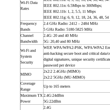
Tổng đài điện thoại và điện thoại
Wi-Fi Data
IEEE 802.11n: 6.5Mbps to 300Mbps;
Tổng đài Grandstream
Rates
IEEE 802.11b: 1, 2, 5.5, 11 Mbps
Điện thoại Grandstream
IEEE 802.11g: 6, 9, 12, 18, 24, 36, 48, 5
Module SFP
SFP Mikrotik
Frequency
2.4 GHz Radio: 2412 – 2484 MHz
SFP Unifi
Bands
5 GHz Radio: 5180-5825 MHz
SFP Aruba
Channel
2.4G: 20 and 40 MHz
SFP Ruijie
Bandwidth
5G: 20,40 and 80 MHz
SFP Cisco
WEP, WPA/WPA2-PSK, WPA/WPA2 Enter
SFP H3C
Wi-Fi and
anti-hacking secure boot and critical data/
DOCUMENTS
System
DeceptiveBytes Presentation
digital signatures, unique security certific
Security
Giới thiệu giải pháp DLP ITsMine
password per device
Trình bày DeceptiveBytes
2x2:2 2.4GHz (MIMO)
MIMO
OPENVAS Sales Deck
2x2:2 5GHz (MU-MIMO)
Deceptive-Bytes-Defender-vs-CrowdStrike
Coverage
Deceptive-Bytes-vs-Check-Point
Up to 165 meters
Range
Deceptive-Bytes-vs-Cybereason
Deceptive-Bytes-vs-Cynet
Maximum TX
2.4G:24dBm
Deceptive-Bytes-vs-Fidelis
Power
5G:22dBm
Deceptive-Bytes-vs-Fortinet
2.4G