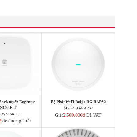
hát vô tuyến Engenius
Bộ Phát WiFi Ruijie RG-RAP62
S356-FIT
MSSP.RG-RAP62
EWS356-FIT
Giá:
2.500.000đ
Đã VAT
ệ
để được giá tốt