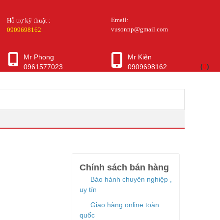
Email:
Hỗ trợ kỹ thuật :
vusonnp@gmail.com
0909698162
Mr Phong
Mr Kiên
(
0
)
0961577023
0909698162
Chính sách bán hàng
Bảo hành chuyên nghiệp ,
uy tín
Giao hàng online toàn
quốc