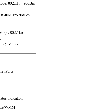
ps; 802.11g: -93dBm
11n 40MHz:-70dBm
bps; 802.11ac
:-
9dBm @MCS9
net Ports
tatus indication
2.11e/WMM