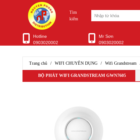
Tìm
kiếm
Hotline
Mr Sơn
0903020002
0903020002
WIFI CHUYÊN DỤNG
Ubiquiti Unifi
Aruba Wifi
Trang chủ
/
WIFI CHUYÊN DỤNG
/
Wifi Grandstream
Wifi Grandstream
Wifi Ruijie
BỘ PHÁT WIFI GRANDSTREAM GWN7605
WIfi SMB H3C
Wifi Draytek
TP-Link EAP
Ubiquiti Airmax
D-Link WiFi
Wifi Cisco
Wifi Mikrotik
WiFi ENGENIUS
Modem Router