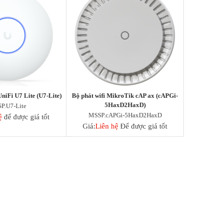
niFi U7 Lite (U7-Lite)
Bộ phát wifi MikroTik cAP ax (cAPGi-
5HaxD2HaxD)
P.U7-Lite
MSSP.cAPGi-5HaxD2HaxD
ệ
để được giá tốt
Giá:
Liên hệ
Để được giá tốt