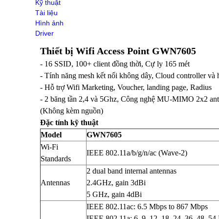
Kỹ thuật
Switch Draytek
Tài liệu
Switch Grandstream
Hình ảnh
Switch TP-Link
Driver
ENGENIUS SWITCH
WIFI GIA ĐÌNH
Thiết bị Wifi Access Point GWN7605
Wifi SOHO H3C
- 16 SSID, 100+ client đồng thời, Cự ly 165 mét
Ruijie Wifi
- Tính năng mesh kết nối không dây, Cloud controller và 
Wifi D-Link
- Hỗ trợ Wifi Marketing, Voucher, landing page, Radius
3G/4G/5G Wifi
- 2 băng tần 2,4 và 5Ghz, Công nghệ MU-MIMO 2x2 ant
3G/4G Netgear
3G/4G/5G Huawei
(Không kèm nguồn)
3G/4G ZTE
Đặc tính kỹ thuật
3G/4G TP-Link
Model
GWN7605
4G/5G D-Link
Wi-Fi
Phụ kiện
IEEE 802.11a/b/g/n/ac (Wave-2)
Standards
Adapter POE Unifi
2 dual band internal antennas
Phụ kiện Unifi
Adapter POE TP-Link
Antennas
2.4GHz, gain 3dBi
Adapter POE Ruijie
5 GHz, gain 4dBi
Adapter 12V, 5V
IEEE 802.11ac: 6.5 Mbps to 867 Mbps
Adapter POE H3C
IEEE 802.11a: 6, 9, 12, 18, 24, 36, 48, 5