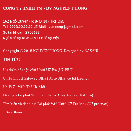
CÔNG TY TNHH TM - DV NGUYÊN PHONG
162 Ngô Quyền - P. 8- Q. 10 - TP.HCM
.
Tel: 0903.02.00.02 , E-Mail :
vusonnp@gmail.com
Số tài khoản: 2758677
Ngân hàng ACB - PGD Hoàng Việt
Copyright © 2018
NGUYỄN PHONG
. Designed by NASANI
TIN TỨC
Ưu điểm nổi bật Wifi Unifi U7 Pro (U7-PRO)
UniFi Cloud Gateway Ultra (UCG-Ultra) có tốt không?
UniFi 7 - WiFi Thế Hệ Mới
Đánh giá bộ phát Wifi Unifi Swiss Army Knife (UK-Ultra)
Tìm hiểu và đánh giá Bộ phát Wifi Unifi U7 Pro Max (U7 pro max)
+ Xem thêm