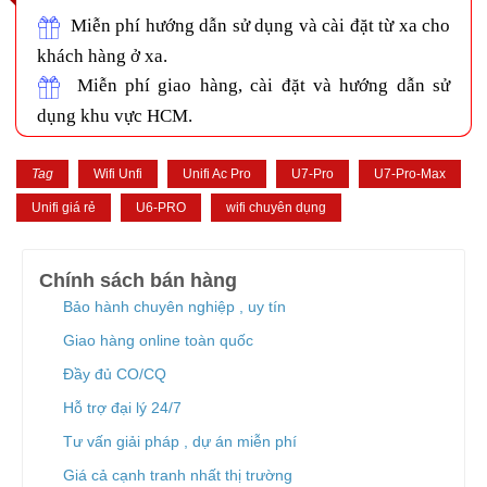
ENGENIUS SWITCH
WIFI GIA ĐÌNH
Miễn phí hướng dẫn sử dụng và cài đặt từ xa cho
Wifi SOHO H3C
khách hàng ở xa.
Ruijie Wifi
Miễn phí giao hàng, cài đặt và hướng dẫn sử
Wifi D-Link
dụng khu vực HCM.
3G/4G/5G Wifi
3G/4G Netgear
3G/4G/5G Huawei
Tag
Wifi Unfi
Unifi Ac Pro
U7-Pro
U7-Pro-Max
3G/4G ZTE
3G/4G TP-Link
Unifi giá rẻ
U6-PRO
wifi chuyên dụng
4G/5G D-Link
Phụ kiện
Adapter POE Unifi
Chính sách bán hàng
Phụ kiện Unifi
Bảo hành chuyên nghiệp , uy tín
Adapter POE TP-Link
Giao hàng online toàn quốc
Adapter POE Ruijie
Adapter 12V, 5V
Đầy đủ CO/CQ
Adapter POE H3C
Hỗ trợ đại lý 24/7
Tổng đài điện thoại và điện thoại
Tổng đài Grandstream
Tư vấn giải pháp , dự án miễn phí
Điện thoại Grandstream
Giá cả cạnh tranh nhất thị trường
Module SFP