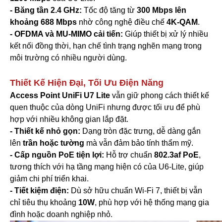
- Băng tần 2.4 GHz:
Tốc độ tăng từ
300 Mbps lên
khoảng 688 Mbps
nhờ công nghệ điều chế
4K-QAM
.
- OFDMA và MU-MIMO cải tiến:
Giúp thiết bị xử lý nhiều
kết nối đồng thời, hạn chế tình trạng nghẽn mạng trong
môi trường có nhiều người dùng.
Thiết Kế Hiện Đại, Tối Ưu Điện Năng
Access Point UniFi U7 Lite
vẫn giữ phong cách thiết kế
quen thuộc của dòng UniFi nhưng được tối ưu để phù
hợp với nhiều không gian lắp đặt.
- Thiết kế nhỏ gọn:
Dạng tròn đặc trưng, dễ dàng gắn
lên
trần hoặc tường
mà vẫn đảm bảo tính thẩm mỹ.
- Cấp nguồn PoE tiện lợi:
Hỗ trợ chuẩn
802.3af PoE
,
tương thích với hạ tầng mạng hiện có của U6-Lite, giúp
giảm chi phí triển khai.
- Tiết kiệm điện:
Dù sở hữu chuẩn Wi-Fi 7, thiết bị vẫn
chỉ tiêu thụ khoảng
10W
, phù hợp với hệ thống mạng gia
đình hoặc doanh nghiệp nhỏ.