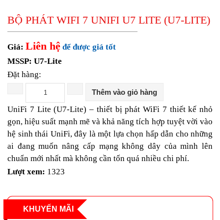
Gateway H3C
EdgeRouter
BỘ PHÁT WIFI 7 UNIFI U7 LITE (U7-LITE)
UISP Router
Firewall H3C
Liên hệ
Draytek Router
Giá:
để được giá tốt
Gateway RUIJIE
MSSP: U7-Lite
ENGENIUS Router
Đặt hàng:
UFiber
Thiết bị chia mạng Switch
Thêm vào giỏ hàng
Switch Aruba
Switch Mikrotik
UniFi 7 Lite (U7-Lite) – thiết bị phát WiFi 7 thiết kế nhỏ
Switch Cisco
gọn, hiệu suất mạnh mẽ và khả năng tích hợp tuyệt vời vào
Switch Cisco Catalyst
hệ sinh thái UniFi, đây là một lựa chọn hấp dẫn cho những
Unifi Switch
ai đang muốn nâng cấp mạng không dây của mình lên
Switch H3C
chuẩn mới nhất mà không cần tốn quá nhiều chi phí.
EdgeSwitch
Switch D-Link
Lượt xem:
1323
RUIJIE Switch
Switch Draytek
Switch Grandstream
KHUYẾN MÃI
Switch TP-Link