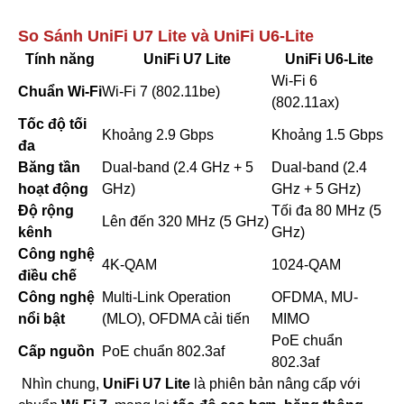
So Sánh UniFi U7 Lite và UniFi U6-Lite
Tính năng
UniFi U7 Lite
UniFi U6-Lite
Wi-Fi 6
Chuẩn Wi-Fi
Wi-Fi 7 (802.11be)
(802.11ax)
Tốc độ tối
Khoảng 2.9 Gbps
Khoảng 1.5 Gbps
đa
Băng tần
Dual-band (2.4 GHz + 5
Dual-band (2.4
hoạt động
GHz)
GHz + 5 GHz)
Độ rộng
Tối đa 80 MHz (5
Lên đến 320 MHz (5 GHz)
kênh
GHz)
Công nghệ
4K-QAM
1024-QAM
điều chế
Công nghệ
Multi-Link Operation
OFDMA, MU-
nổi bật
(MLO), OFDMA cải tiến
MIMO
PoE chuẩn
Cấp nguồn
PoE chuẩn 802.3af
802.3af
Nhìn chung,
UniFi U7 Lite
là phiên bản nâng cấp với