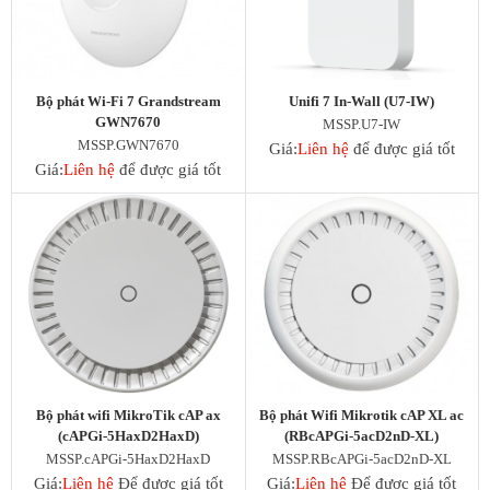
Bộ phát Wi-Fi 7 Grandstream
Unifi 7 In-Wall (U7-IW)
GWN7670
MSSP.U7-IW
MSSP.GWN7670
Giá:
Liên hệ
để được giá tốt
Giá:
Liên hệ
để được giá tốt
Bộ phát wifi MikroTik cAP ax
Bộ phát Wifi Mikrotik cAP XL ac
(cAPGi-5HaxD2HaxD)
(RBcAPGi-5acD2nD-XL)
MSSP.cAPGi-5HaxD2HaxD
MSSP.RBcAPGi-5acD2nD-XL
Giá:
Liên hệ
Để được giá tốt
Giá:
Liên hệ
Để được giá tốt