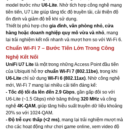
Deceptive-Bytes-vs-Panda
model trước như
U6-Lite
. Nhờ tích hợp công nghệ mạng
Deceptive-Bytes-vs-SentinelOne
tiên tiến, U7 Lite giúp tăng tốc độ truyền tải, cải thiện độ
Camera
ổn định và giảm độ trễ khi sử dụng.
EZVIZ
Thiết bị phù hợp cho
gia đình, văn phòng nhỏ, cửa
KBVision
IMOU
hàng hoặc doanh nghiệp quy mô vừa và nhỏ
, mang
HIKvision
lại trải nghiệm kết nối nhanh và mượt hơn so với Wi-Fi 6.
DAHUA
Chuẩn Wi-Fi 7 – Bước Tiến Lớn Trong Công
Đầu Thu KBVison
Nghệ Kết Nối
Đầu Thu IMOU
Đầu Thu HIKvison
UniFi U7 Lite
là một trong những Access Point đầu tiên
Đầu Thu Dahua
của Ubiquiti hỗ trợ
chuẩn Wi-Fi 7 (802.11be)
, trong khi
Cáp Mạng
U6-Lite
chỉ sử dụng
Wi-Fi 6 (802.11ax)
. Nhờ công nghệ
COMMSCOPE/AMP
mới, Wi-Fi 7 mang lại nhiều cải tiến đáng kể:
Norden
- Tốc độ tối đa lên đến 2.9 Gbps
, gần gấp đôi so với
Cáp mạng HIKvision
U6-Lite (~1.5 Gbps) nhờ băng thông
320 MHz
và công
KADITA
Thẻ nhớ
nghệ
4K-QAM
, giúp tăng hiệu suất truyền dữ liệu khoảng
Thẻ Nhớ SanDisk
20% so với 1024-QAM.
Thẻ Nhớ Hikvision
- Độ trễ cực thấp (<2 ms)
, mang lại trải nghiệm mượt mà
Thẻ Nhớ KBT
cho các hoạt động như chơi game online, xem video độ