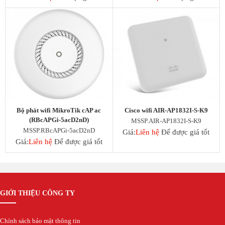
Bộ phát wifi MikroTik cAP ac
Cisco wifi AIR-AP1832I-S-K9
(RBcAPGi-5acD2nD)
MSSP.AIR-AP1832I-S-K9
MSSP.RBcAPGi-5acD2nD
Giá:
Liên hệ
Để được giá tốt
Giá:
Liên hệ
Để được giá tốt
GIỚI THIỆU CÔNG TY
Chính sách bảo mật thông tin