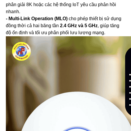
Thẻ Nhớ Ezviz
phân giải 8K hoặc các hệ thống IoT yêu cầu phản hồi
Thẻ Nhớ Kingston
nhanh.
Thẻ Nhớ IMOU
- Multi-Link Operation (MLO)
cho phép thiết bị sử dụng
UniFi
Camera Unifi
đồng thời cả hai băng tần
2.4 GHz và 5 GHz
, giúp tăng
Access Point UniFi
độ ổn định và tối ưu phân phối lưu lượng mạng.
Switch UniFi
UniFi Gateway