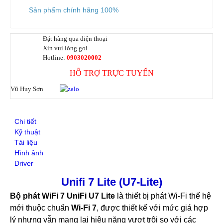
SFP Mikrotik
Sản phẩm chính hãng 100%
SFP Unifi
SFP Aruba
SFP Ruijie
Đặt hàng qua điện thoại
Xin vui lòng gọi
SFP Cisco
Hotline:
0903020002
SFP H3C
DOCUMENTS
HỖ TRỢ TRỰC TUYẾN
DeceptiveBytes Presentation
Vũ Huy Sơn
Giới thiệu giải pháp DLP ITsMine
Trình bày DeceptiveBytes
OPENVAS Sales Deck
Chi tiết
Deceptive-Bytes-Defender-vs-CrowdStrike
Kỹ thuật
Deceptive-Bytes-vs-Check-Point
Tài liệu
Deceptive-Bytes-vs-Cybereason
Hình ảnh
Deceptive-Bytes-vs-Cynet
Driver
Deceptive-Bytes-vs-Fidelis
Deceptive-Bytes-vs-Fortinet
Unifi 7 Lite (U7-Lite)
Deceptive-Bytes-vs-Halcyon
Deceptive-Bytes-vs-Kaspersky
Bộ phát WiFi 7 UniFi U7 Lite
là thiết bị phát Wi-Fi thế hệ
Deceptive-Bytes-vs-Morphisec
mới thuộc chuẩn
Wi-Fi 7
, được thiết kế với mức giá hợp
Deceptive-Bytes-vs-Palo-Alto
lý nhưng vẫn mang lại hiệu năng vượt trội so với các