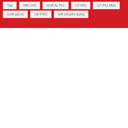
Tag
Wifi Unfi
Unifi Ac Pro
U7-Pro
U7-Pro-Max
Unifi giá rẻ
U6-PRO
wifi chuyên dụng