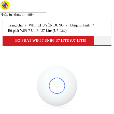
WIFI CHUYÊN DỤNG
Ubiquiti Unifi
Trang chủ
/
WIFI CHUYÊN DỤNG
/
Ubiquiti Unifi
/
Aruba Wifi
Bộ phát WiFi 7 UniFi U7 Lite (U7-Lite)
Wifi Grandstream
BỘ PHÁT WIFI 7 UNIFI U7 LITE (U7-LITE)
Wifi Ruijie
WIfi SMB H3C
Wifi Draytek
TP-Link EAP
Ubiquiti Airmax
D-Link WiFi
Wifi Cisco
Wifi Mikrotik
WiFi ENGENIUS
Modem Router
Router Mikrotik
UniFi Routing
Router Cisco
Router Grandstream