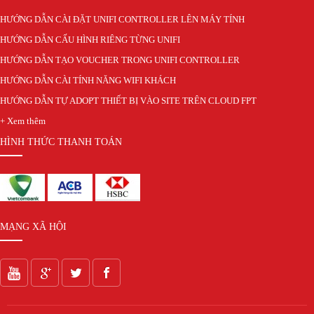
HƯỚNG DẪN CÀI ĐẶT UNIFI CONTROLLER LÊN MÁY TÍNH
HƯỚNG DẪN CẤU HÌNH RIÊNG TỪNG UNIFI
HƯỚNG DẪN TẠO VOUCHER TRONG UNIFI CONTROLLER
HƯỚNG DẪN CÀI TÍNH NĂNG WIFI KHÁCH
HƯỚNG DẪN TỰ ADOPT THIẾT BỊ VÀO SITE TRÊN CLOUD FPT
+ Xem thêm
HÌNH THỨC THANH TOÁN
MẠNG XÃ HỘI