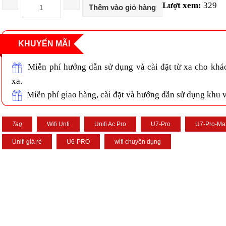
Lượt xem:
329
Thêm vào giỏ hàng
KHUYẾN MÃI
Miễn phí hướng dẫn sử dụng và cài đặt từ xa cho khá
xa.
Miễn phí giao hàng, cài đặt và hướng dẫn sử dụng khu
Tag
Wifi Unfi
Unifi Ac Pro
U7-Pro
U7-Pro-Ma
Unifi giá rẻ
U6-PRO
wifi chuyên dụng