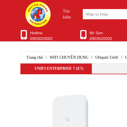
Tìm
kiếm
Hotline
Mr Sơn
0903020002
0903020002
WIFI CHUYÊN DỤNG
Ubiquiti Unifi
Aruba Wifi
Trang chủ
/
WIFI CHUYÊN DỤNG
/
Ubiquiti Unifi
/
U
Wifi Grandstream
Wifi Ruijie
UNIFI ENTERPRISE 7 (E7)
WIfi SMB H3C
Wifi Draytek
TP-Link EAP
Ubiquiti Airmax
D-Link WiFi
Wifi Cisco
Wifi Mikrotik
WiFi ENGENIUS
Modem Router