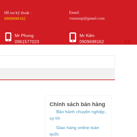
Email:
Hỗ trợ kỹ thuật :
vusonnp@gmail.com
0909698162
Mr Phong
Mr Kiên
(
0
)
0961577023
0909698162
Chính sách bán hàng
Bảo hành chuyên nghiệp ,
uy tín
Giao hàng online toàn
quốc