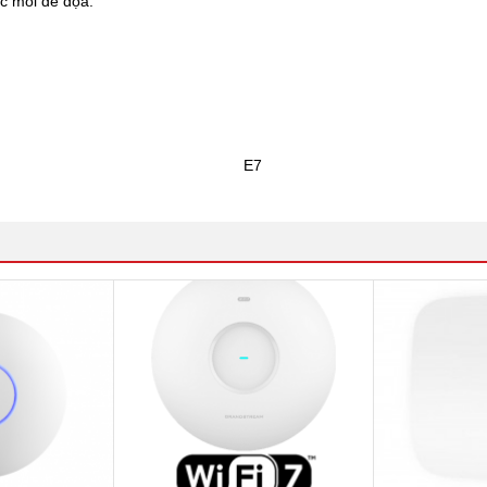
ác mối đe dọa.