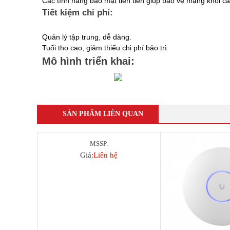
Các tính năng bảo mật tiên tiến giúp bảo vệ mạng khỏi c
Tiết kiệm chi phí:
Quản lý tập trung, dễ dàng.
Tuổi thọ cao, giảm thiểu chi phí bảo trì.
Mô hình triển khai:
SẢN PHẨM LIÊN QUAN
MSSP.
Giá:
Liên hệ