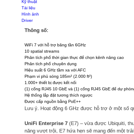
Kỹ thuật
Switch Draytek
Tài liệu
Switch Grandstream
Hình ảnh
Switch TP-Link
Driver
ENGENIUS SWITCH
WIFI GIA ĐÌNH
Thông số:
Wifi SOHO H3C
Ruijie Wifi
WiFi 7 với hỗ trợ băng tần 6GHz
Wifi D-Link
10
spatial streams
3G/4G/5G Wifi
Phân tích phổ thời gian thực để chọn kênh nâng cao
3G/4G Netgear
Phân tích phổ chuyên dụng
3G/4G/5G Huawei
Hiệu suất 6 GHz tầm xa với AFC
3G/4G ZTE
Phạm vi phủ sóng 185m² (2.000 ft²)
3G/4G TP-Link
1.000+ thiết bị được kết nối
4G/5G D-Link
(1) cổng RJ45 10 GbE và (1) cổng RJ45 GbE để dự phòng
Phụ kiện
Hệ thống lắp đặt tương thích ngược
Adapter POE Unifi
Được cấp nguồn bằng PoE++
Phụ kiện Unifi
Lưu ý. Hoạt động 6 GHz được hỗ trợ ở một số qu
Adapter POE TP-Link
Adapter POE Ruijie
UniFi Enterprise 7
(E7) – vừa được Ubiquiti, th
Adapter 12V, 5V
Adapter POE H3C
năng vượt trội, E7 hứa hẹn sẽ mang đến một trả