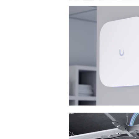
Deceptive-Bytes-vs-Halcyon
Deceptive-Bytes-vs-Kaspersky
Deceptive-Bytes-vs-Morphisec
Deceptive-Bytes-vs-Palo-Alto
Deceptive-Bytes-vs-Panda
Deceptive-Bytes-vs-SentinelOne
Camera
EZVIZ
KBVision
IMOU
HIKvision
DAHUA
Đầu Thu KBVison
Đầu Thu IMOU
Đầu Thu HIKvison
Đầu Thu Dahua
Cáp Mạng
COMMSCOPE/AMP
Norden
Cáp mạng HIKvision
KADITA
Thẻ nhớ