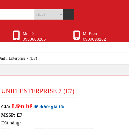
Mr Tứ
Mr Kiên
0938688285
0909698162
niFi Enterprise 7 (E7)
UNIFI ENTERPRISE 7 (E7)
Liên hệ
Giá:
để được giá tốt
MSSP: E7
Đặt hàng: