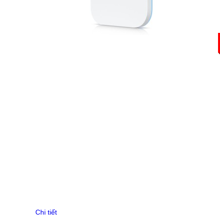
Router Mikrotik
UniFi Routing
Router Cisco
Router Grandstream
Gateway H3C
EdgeRouter
UISP Router
Firewall H3C
Draytek Router
Gateway RUIJIE
ENGENIUS Router
UFiber
Thiết bị chia mạng Switch
Switch Aruba
Switch Mikrotik
Switch Cisco
Switch Cisco Catalyst
Unifi Switch
Switch H3C
EdgeSwitch
Switch D-Link
Chi tiết
RUIJIE Switch