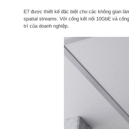
Tổng đài điện thoại và điện thoại
Tổng đài Grandstream
E7 được thiết kế đặc biệt cho các không gian là
Điện thoại Grandstream
spatial streams. Với cổng kết nối 10GbE và cổng
Module SFP
trí của doanh nghiệp.
SFP Mikrotik
SFP Unifi
SFP Aruba
SFP Ruijie
SFP Cisco
SFP H3C
DOCUMENTS
DeceptiveBytes Presentation
Giới thiệu giải pháp DLP ITsMine
Trình bày DeceptiveBytes
OPENVAS Sales Deck
Deceptive-Bytes-Defender-vs-CrowdStrike
Deceptive-Bytes-vs-Check-Point
Deceptive-Bytes-vs-Cybereason
Deceptive-Bytes-vs-Cynet
Deceptive-Bytes-vs-Fidelis
Deceptive-Bytes-vs-Fortinet