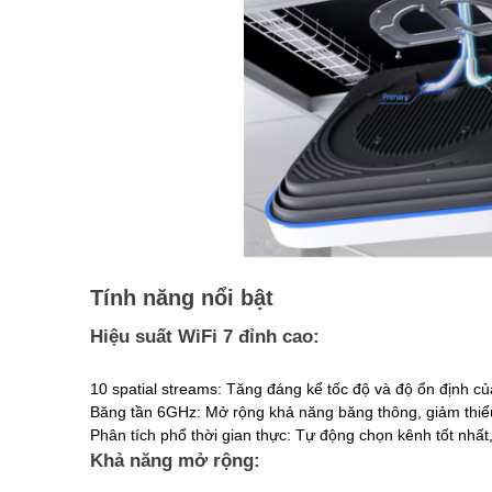
Thẻ Nhớ SanDisk
Thẻ Nhớ Hikvision
Thẻ Nhớ KBT
Thẻ Nhớ Ezviz
Thẻ Nhớ Kingston
Thẻ Nhớ IMOU
UniFi
Camera Unifi
Access Point UniFi
Switch UniFi
UniFi Gateway
Tính năng nổi bật
Hiệu suất WiFi 7 đỉnh cao:
10 spatial streams: Tăng đáng kể tốc độ và độ ổn định của
Băng tần 6GHz: Mở rộng khả năng băng thông, giảm thiể
Phân tích phổ thời gian thực: Tự động chọn kênh tốt nhất
Khả năng mở rộng: