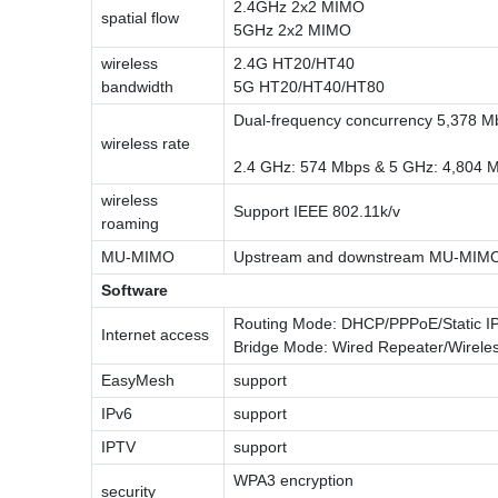
2.4GHz 2x2 MIMO
spatial flow
5GHz 2x2 MIMO
wireless
2.4G HT20/HT40
bandwidth
5G HT20/HT40/HT80
Dual-frequency concurrency 5,378 M
wireless rate
2.4 GHz: 574 Mbps & 5 GHz: 4,804 
wireless
Support IEEE 802.11k/v
roaming
MU-MIMO
Upstream and downstream MU-MIM
Software
Routing Mode: DHCP/PPPoE/Static I
Internet access
Bridge Mode: Wired Repeater/Wirele
EasyMesh
support
IPv6
support
IPTV
support
WPA3 encryption
security