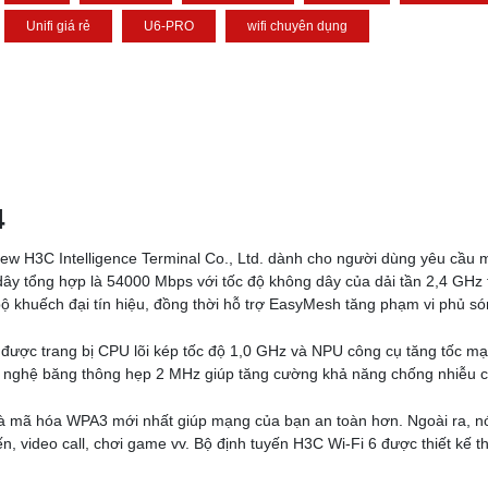
Unifi giá rẻ
U6-PRO
wifi chuyên dụng
4
 New H3C Intelligence Terminal Co., Ltd. dành cho người dùng yêu cầ
dây tổng hợp là 54000 Mbps với tốc độ không dây của dải tần 2,4 GHz 
ộ khuếch đại tín hiệu, đồng thời hỗ trợ EasyMesh tăng phạm vi phủ só
ợc trang bị CPU lõi kép tốc độ 1,0 GHz và NPU công cụ tăng tốc mạn
nghệ băng thông hẹp 2 MHz giúp tăng cường khả năng chống nhiễu 
 và mã hóa WPA3 mới nhất giúp mạng của bạn an toàn hơn. Ngoài ra, 
ến, video call, chơi game vv. Bộ định tuyến H3C Wi-Fi 6 được thiết kế 