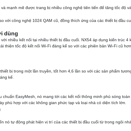
và mạnh mẽ được trang bị nhiều công nghệ tiên tiến để tăng tốc độ v
so với công nghệ 1024 QAM cũ, đồng thích ứng của các thiết bị đầu cu
i dùng
i nhiều kết nối tại nhiều thiết bị đầu cuối. NX54 áp dụng kiến trúc 4
ải thiện tốc độ kết nối Wi-Fi đáng kể so với các phiên bản Wi-Fi cũ h
thiết bị trong một lần truyền, tốt hơn 4,6 lần so với các sản phẩm tươn
đáng kể.
 chuẩn EasyMesh, nó mang tới các kết nối thông minh phủ sóng toàn b
y phù hợp với các không gian phức tạp và loại nhà có diện tích lớn.
nó tự động phát hiện vị trí của các thiết bị đầu cuối từ trong ngôi n