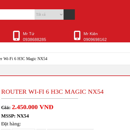
Mr Tứ
Mr Kiên
0938688285
0909698162
er Wi-Fi 6 H3C Magic NX54
ROUTER WI-FI 6 H3C MAGIC NX54
2.450.000 VNĐ
Giá:
MSSP: NX54
Đặt hàng: