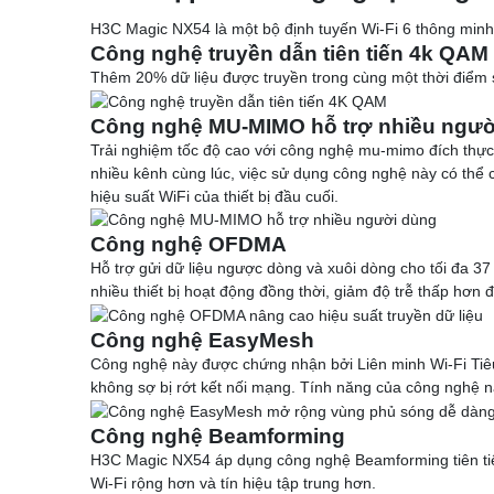
Deceptive-Bytes-vs-Halcyon
Deceptive-Bytes-vs-Kaspersky
H3C Magic NX54 là một bộ định tuyến Wi-Fi 6 thông minh 
Deceptive-Bytes-vs-Morphisec
Công nghệ truyền dẫn tiên tiến 4k QAM
Deceptive-Bytes-vs-Palo-Alto
Thêm 20% dữ liệu được truyền trong cùng một thời điểm 
Deceptive-Bytes-vs-Panda
Deceptive-Bytes-vs-SentinelOne
Công nghệ MU-MIMO hỗ trợ nhiều ngườ
Camera
Trải nghiệm tốc độ cao với công nghệ mu-mimo đích thực vớ
EZVIZ
nhiều kênh cùng lúc, việc sử dụng công nghệ này có thể c
KBVision
hiệu suất WiFi của thiết bị đầu cuối.
IMOU
HIKvision
Công nghệ OFDMA
DAHUA
Hỗ trợ gửi dữ liệu ngược dòng và xuôi dòng cho tối đa 37 
Đầu Thu KBVison
nhiều thiết bị hoạt động đồng thời, giảm độ trễ thấp hơn 
Đầu Thu IMOU
Đầu Thu HIKvison
Công nghệ EasyMesh
Đầu Thu Dahua
Công nghệ này được chứng nhận bởi Liên minh Wi-Fi Tiêu
Cáp Mạng
không sợ bị rớt kết nối mạng. Tính năng của công nghệ nà
COMMSCOPE/AMP
Norden
Công nghệ Beamforming
Cáp mạng HIKvision
H3C Magic NX54 áp dụng công nghệ Beamforming tiên tiến 
KADITA
Wi-Fi rộng hơn và tín hiệu tập trung hơn.
Thẻ nhớ