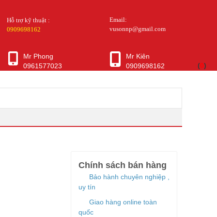
Email:
Hỗ trợ kỹ thuật :
vusonnp@gmail.com
0909698162
Mr Phong
Mr Kiên
(
0
)
0961577023
0909698162
Chính sách bán hàng
Bảo hành chuyên nghiệp ,
uy tín
Giao hàng online toàn
quốc