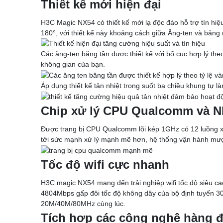
Thiết kế mới hiện đại
Tổng đài điện thoại và điện thoại
Tổng đài Grandstream
H3C Magic NX54 có thiết kế mới lạ độc đáo hỗ trợ tín hiệ
Điện thoại Grandstream
180°, với thiết kế này khoảng cách giữa Ăng-ten và bảng 
Module SFP
SFP Mikrotik
Các ăng-ten băng tần được thiết kế với bố cục hợp lý theo
SFP Unifi
không gian của bạn.
SFP Aruba
SFP Ruijie
Áp dụng thiết kế tản nhiệt trong suốt ba chiều khung tự l
SFP Cisco
SFP H3C
Chip xử lý CPU Qualcomm và 
DOCUMENTS
DeceptiveBytes Presentation
Được trang bị CPU Qualcomm lõi kép 1GHz có 12 luồng xử
Giới thiệu giải pháp DLP ITsMine
tới sức mạnh xử lý mạnh mẽ hơn, hệ thống vận hành mượ
Trình bày DeceptiveBytes
OPENVAS Sales Deck
Deceptive-Bytes-Defender-vs-CrowdStrike
Tốc độ wifi cực nhanh
Deceptive-Bytes-vs-Check-Point
Deceptive-Bytes-vs-Cybereason
H3C magic NX54 mang đến trải nghiệp wifi tốc độ siêu ca
Deceptive-Bytes-vs-Cynet
4804Mbps gấp đôi tốc độ không dây của bộ định tuyến 30
Deceptive-Bytes-vs-Fidelis
20M/40M/80MHz cùng lúc.
Deceptive-Bytes-vs-Fortinet
Tích hợp các công nghệ hàng 