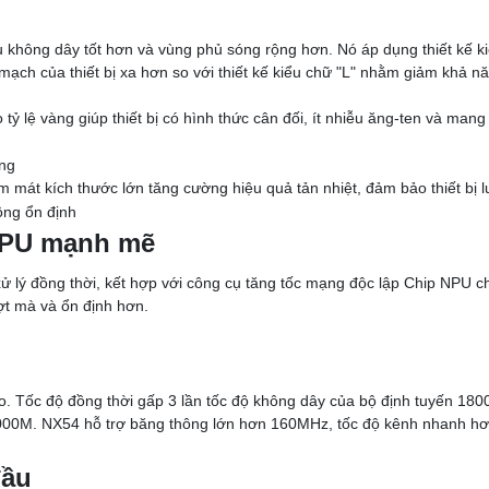
u không dây tốt hơn và vùng phủ sóng rộng hơn. Nó áp dụng thiết kế kiể
mạch của thiết bị xa hơn so với thiết kế kiểu chữ "L" nhằm giảm khả nă
 tỷ lệ vàng giúp thiết bị có hình thức cân đối, ít nhiễu ăng-ten và ma
àm mát kích thước lớn tăng cường hiệu quả tản nhiệt, đảm bảo thiết bị l
NPU mạnh mẽ
 lý đồng thời, kết hợp với công cụ tăng tốc mạng độc lập Chip NPU ch
t mà và ổn định hơn.
o. Tốc độ đồng thời gấp 3 lần tốc độ không dây của bộ định tuyến 180
00M. NX54 hỗ trợ băng thông lớn hơn 160MHz, tốc độ kênh nhanh hơn 
đầu