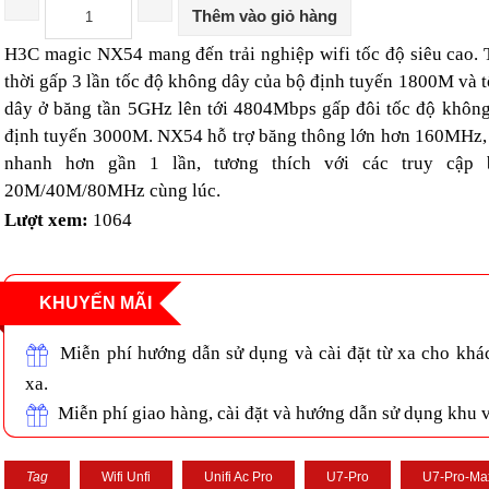
Thêm vào giỏ hàng
H3C magic NX54 mang đến trải nghiệp wifi tốc độ siêu cao.
thời gấp 3 lần tốc độ không dây của bộ định tuyến 1800M và 
dây ở băng tần 5GHz lên tới 4804Mbps gấp đôi tốc độ khôn
định tuyến 3000M. NX54 hỗ trợ băng thông lớn hơn 160MHz,
nhanh hơn gần 1 lần, tương thích với các truy cập 
20M/40M/80MHz cùng lúc.
Lượt xem:
1064
KHUYẾN MÃI
Miễn phí hướng dẫn sử dụng và cài đặt từ xa cho khá
xa.
Miễn phí giao hàng, cài đặt và hướng dẫn sử dụng khu
Tag
Wifi Unfi
Unifi Ac Pro
U7-Pro
U7-Pro-Ma