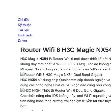
Switch Draytek
Switch Grandstream
Switch TP-Link
ENGENIUS SWITCH
Chi tiết
WIFI GIA ĐÌNH
Kỹ thuật
Wifi SOHO H3C
Tài liệu
Ruijie Wifi
Hình ảnh
Wifi D-Link
Driver
3G/4G/5G Wifi
Router Wifi 6 H3C Magic NX5
3G/4G Netgear
3G/4G/5G Huawei
H3C Magic NX54
là Router Wifi 6 mới được thiết kế bởi
3G/4G ZTE
không dây mới nhất là Wi-Fi 6 (802.11ax). Tốc độ không 
3G/4G TP-Link
Mb/giây. Nó sử dụng sáu ăng-ten độ lợi cao 5dBi và sáu b
4G/5G D-Link
Phụ kiện
H3C NX54
sử dụng chip Qualcomm cấp doanh nghiệp và đư
Adapter POE Unifi
dụng các công nghệ CSA và SCS độc đáo cũng như công 
Phụ kiện Unifi
Adapter POE TP-Link
Các chức năng như IDS không dây, anti-Wi-Fi squatting
Adapter POE Ruijie
tính năng khác tăng cường trải nghiệm truyền tải trực tuy
Adapter 12V, 5V
hơn.
Adapter POE H3C