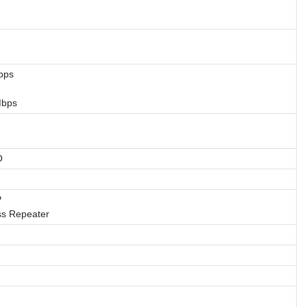
bps
Mbps
O
P
ss Repeater