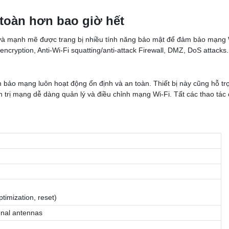
toàn hơn bao giờ hết
 và mạnh mẽ được trang bị nhiều tính năng bảo mật để đảm bảo mạng W
yption, Anti-Wi-Fi squatting/anti-attack Firewall, DMZ, DoS attacks.
ảo mạng luôn hoạt động ổn định và an toàn. Thiết bị này cũng hỗ trợ
 trị mạng dễ dàng quản lý và điều chỉnh mạng Wi-Fi. Tất các thao tác
timization, reset)
onal antennas