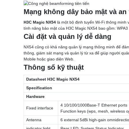
Thẻ Nhớ SanDisk
Mạng không dây bảo mật và an 
Thẻ Nhớ Hikvision
Thẻ Nhớ KBT
H3C Magic NX54
là một bộ định tuyến Wi-Fi thông minh
Thẻ Nhớ Ezviz
tính năng bảo mật của H3C Magic NX54 bao gồm: WPA3 encr
Thẻ Nhớ Kingston
Cài đặt và quản lý dễ dàng
Thẻ Nhớ IMOU
UniFi
NX54 cũng có khả năng quản lý mạng thông minh để đảm b
Camera Unifi
thông, giám sát mạng và quản lý từ xa để giúp người quản
Access Point UniFi
Mobile hoặc giao diện Web.
Switch UniFi
UniFi Gateway
Thông số kỹ thuật
Datasheet H3C Magic NX54
Specification
Hardware
4 10/100/1000Base-T Ethernet ports
Fixed interface
Function keys (wps, mesh, wireless op
Antenna
6 external 5dBi high-gain omnidirecti
indicator light
Rear LED: System Status Indicator