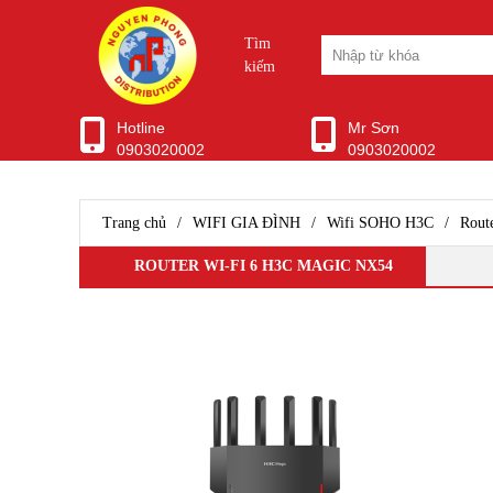
Tìm
kiếm
Hotline
Mr Sơn
0903020002
0903020002
WIFI CHUYÊN DỤNG
Ubiquiti Unifi
Aruba Wifi
Trang chủ
/
WIFI GIA ĐÌNH
/
Wifi SOHO H3C
/
Rout
Wifi Grandstream
Wifi Ruijie
ROUTER WI-FI 6 H3C MAGIC NX54
WIfi SMB H3C
Wifi Draytek
TP-Link EAP
Ubiquiti Airmax
D-Link WiFi
Wifi Cisco
Wifi Mikrotik
WiFi ENGENIUS
Modem Router