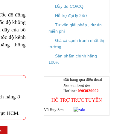
Đầy đủ CO/CQ
 Tốc độ đồng
Hỗ trợ đại lý 24/7
tốc độ không
Tư vấn giải pháp , dự án
g dây của bộ
miễn phí
 tốc độ kênh
Giá cả cạnh tranh nhất thị
băng thông
trường
Sản phẩm chính hãng
100%
Đặt hàng qua điện thoại
Xin vui lòng gọi
Hotline:
0903020002
ch hàng ở
HỖ TRỢ TRỰC TUYẾN
Vũ Huy Sơn
 vực HCM.
x