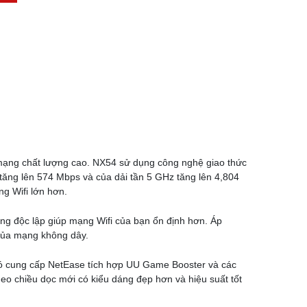
u mạng chất lượng cao. NX54 sử dụng công nghệ giao thức
tăng lên 574 Mbps và của dải tần 5 GHz tăng lên 4,804
ng Wifi lớn hơn.
g độc lập giúp mạng Wifi của bạn ổn định hơn. Áp
của mạng không dây.
nó cung cấp NetEase tích hợp UU Game Booster và các
theo chiều dọc mới có kiểu dáng đẹp hơn và hiệu suất tốt