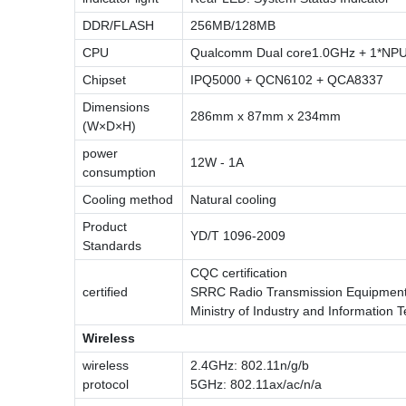
DDR/FLASH
256MB/128MB
CPU
Qualcomm Dual core1.0GHz + 1*NP
Chipset
IPQ5000 + QCN6102 + QCA8337
Dimensions
286mm x 87mm x 234mm
(W×D×H)
power
12W - 1A
consumption
Cooling method
Natural cooling
Product
YD/T 1096-2009
Standards
CQC certification
certified
SRRC Radio Transmission Equipment 
Ministry of Industry and Information 
Wireless
wireless
2.4GHz: 802.11n/g/b
protocol
5GHz: 802.11ax/ac/n/a