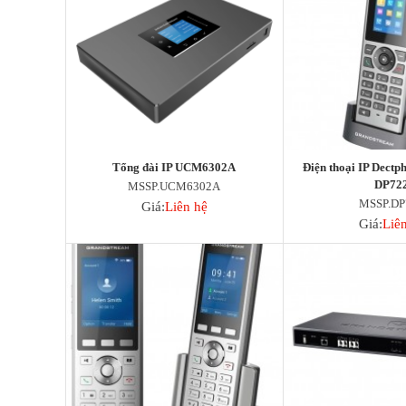
Deceptive-Bytes-vs-Halcyon
Deceptive-Bytes-vs-Kaspersky
Deceptive-Bytes-vs-Morphisec
Deceptive-Bytes-vs-Palo-Alto
Deceptive-Bytes-vs-Panda
Deceptive-Bytes-vs-SentinelOne
Camera
EZVIZ
KBVision
Tổng đài IP UCM6302A
Điện thoại IP Dectp
IMOU
DP72
MSSP.UCM6302A
HIKvision
MSSP.DP
Giá:
Liên hệ
DAHUA
Giá:
Liê
Đầu Thu KBVison
Đầu Thu IMOU
Đầu Thu HIKvison
Đầu Thu Dahua
Cáp Mạng
COMMSCOPE/AMP
Norden
Cáp mạng HIKvision
KADITA
Thẻ nhớ