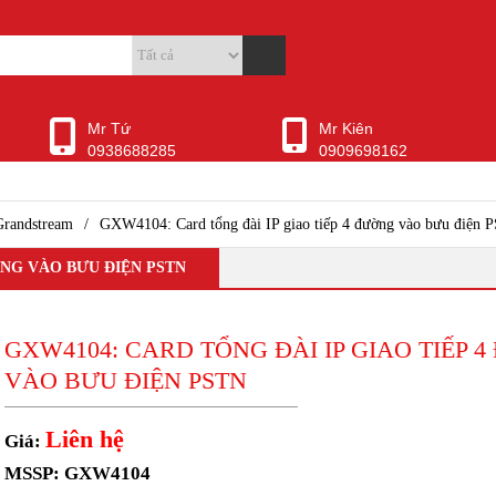
Mr Tứ
Mr Kiên
0938688285
0909698162
Grandstream
/
GXW4104: Card tổng đài IP giao tiếp 4 đường vào bưu điện 
ỜNG VÀO BƯU ĐIỆN PSTN
GXW4104: CARD TỔNG ĐÀI IP GIAO TIẾP 
VÀO BƯU ĐIỆN PSTN
Liên hệ
Giá:
MSSP: GXW4104