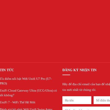
TIN TỨC
ĐĂNG KÝ NHẬN TIN
Ưu điểm nổi bật Wifi Unifi U7 Pro (U7-
PRO)
Hãy để địa chỉ email của bạn để nh
tin mới nhất từ chúng tôi.
UniFi Cloud Gateway Ultra (UCG-Ultra) có
tốt không?
UniFi 7 - WiFi Thế Hệ Mới
Đánh giá bộ phát Wifi Unifi Swiss Army