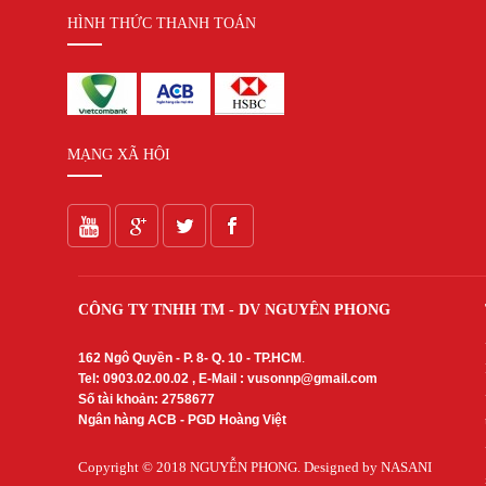
HÌNH THỨC THANH TOÁN
MẠNG XÃ HỘI
CÔNG TY TNHH TM - DV NGUYÊN PHONG
162 Ngô Quyền - P. 8- Q. 10 - TP.HCM
.
Tel: 0903.02.00.02 , E-Mail :
vusonnp@gmail.com
Số tài khoản: 2758677
Ngân hàng ACB - PGD Hoàng Việt
Copyright © 2018
NGUYỄN PHONG
. Designed by NASANI