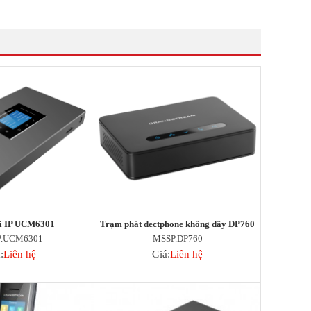
i IP UCM6301
Trạm phát dectphone không dây DP760
P.UCM6301
MSSP.DP760
:
Liên hệ
Giá:
Liên hệ