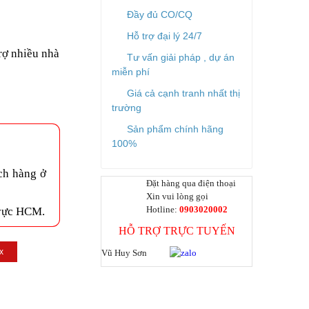
Đầy đủ CO/CQ
Hỗ trợ đại lý 24/7
trợ nhiều nhà
Tư vấn giải pháp , dự án
miễn phí
Giá cả cạnh tranh nhất thị
trường
Sản phẩm chính hãng
100%
ch hàng ở
Đặt hàng qua điện thoại
Xin vui lòng gọi
Hotline:
0903020002
 vực HCM.
HỖ TRỢ TRỰC TUYẾN
x
Vũ Huy Sơn