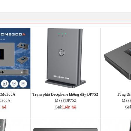
UCM6300A
Trạm phát Dectphone không dây DP752
Tổng đà
6300A
MSSP.DP752
MSS
n hệ
Giá:
Liên hệ
Giá