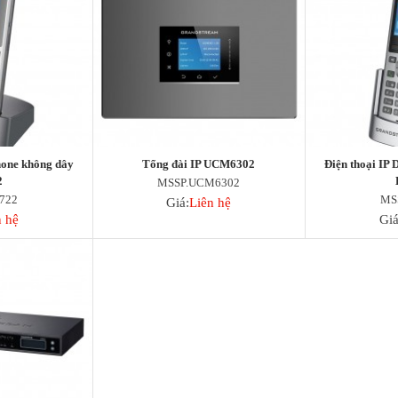
hone không dây
Tổng đài IP UCM6302
Điện thoại IP
2
MSSP.UCM6302
722
MS
Giá:
Liên hệ
n hệ
Giá