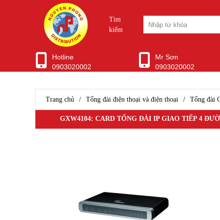
Tìm
kiếm
Hotline
Mr Sơn
0903020002
0903020002
WIFI CHUYÊN DỤNG
Ubiquiti Unifi
Aruba Wifi
Trang chủ
/
Tổng đài điện thoại và điện thoại
/
Tổng đài 
Wifi Grandstream
Wifi Ruijie
GXW4104: CARD TỔNG ĐÀI IP GIAO TIẾP 4 ĐƯ
WIfi SMB H3C
Wifi Draytek
TP-Link EAP
Ubiquiti Airmax
D-Link WiFi
Wifi Cisco
Wifi Mikrotik
WiFi ENGENIUS
Modem Router