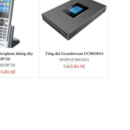
 Dectphone không dây
Tổng đài Grandstream UCM6304A
DP730
MSSP.UCM6304A
SP.DP730
Giá:
Liên hệ
:
Liên hệ