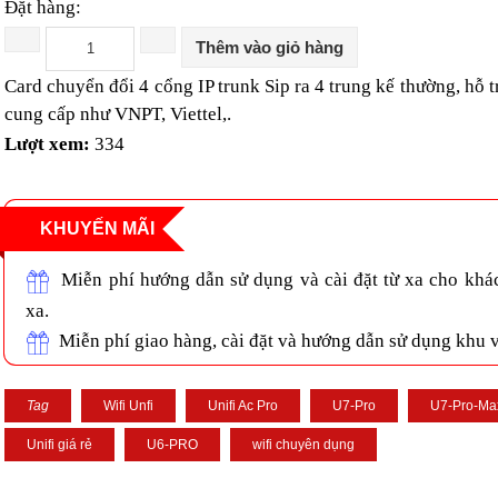
Đặt hàng:
Thêm vào giỏ hàng
Card chuyển đổi 4 cổng IP trunk Sip ra 4 trung kế thường, hỗ 
cung cấp như VNPT, Viettel,.
Lượt xem:
334
KHUYẾN MÃI
Miễn phí hướng dẫn sử dụng và cài đặt từ xa cho khá
xa.
Miễn phí giao hàng, cài đặt và hướng dẫn sử dụng khu
Tag
Wifi Unfi
Unifi Ac Pro
U7-Pro
U7-Pro-Ma
Unifi giá rẻ
U6-PRO
wifi chuyên dụng