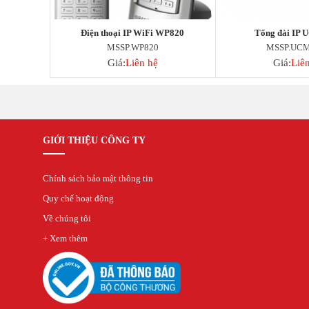
Thẻ Nhớ SanDisk
Thẻ Nhớ Hikvision
Điện thoại IP WiFi WP820
Tổng đài IP
Thẻ Nhớ KBT
MSSP.WP820
MSSP.UCM
Thẻ Nhớ Ezviz
Giá:
Liên hệ
Giá:
Liê
Thẻ Nhớ Kingston
Thẻ Nhớ IMOU
UniFi
Camera Unifi
Access Point UniFi
GIỚI THIỆU CÔNG TY
Switch UniFi
UniFi Gateway
Chính sách bảo mật thông tin
Quy chế hoạt động
Về chúng tôi
+ Xem thêm