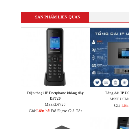
Tổng đài điện thoại và điện thoại
Tổng đài Grandstream
Điện thoại Grandstream
SẢN PHẨM LIÊN QUAN
Module SFP
SFP Mikrotik
SFP Unifi
SFP Aruba
SFP Ruijie
SFP Cisco
SFP H3C
DOCUMENTS
DeceptiveBytes Presentation
Giới thiệu giải pháp DLP ITsMine
Trình bày DeceptiveBytes
OPENVAS Sales Deck
Điện thoại IP Dectphone không dây
Tổng đài IP 
Deceptive-Bytes-Defender-vs-CrowdStrike
DP720
MSSP.UCM
Deceptive-Bytes-vs-Check-Point
MSSP.DP720
Giá:
Liê
Deceptive-Bytes-vs-Cybereason
Giá:
Liên hệ
Để Đựơc Giá Tốt
Deceptive-Bytes-vs-Cynet
Deceptive-Bytes-vs-Fidelis
Deceptive-Bytes-vs-Fortinet