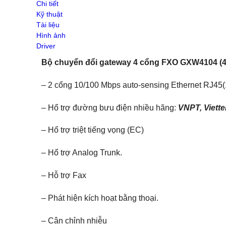
Chi tiết
Switch Draytek
Kỹ thuật
Switch Grandstream
Tài liệu
Switch TP-Link
Hình ảnh
ENGENIUS SWITCH
Driver
WIFI GIA ĐÌNH
Wifi SOHO H3C
Bộ chuyển đổi gateway 4 cổng FXO GXW4104 (4
Ruijie Wifi
Wifi D-Link
– 2 cổng 10/100 Mbps auto-sensing Ethernet RJ45
3G/4G/5G Wifi
3G/4G Netgear
– Hổ trợ đường bưu điện nhiều hãng:
VNPT, Viett
3G/4G/5G Huawei
3G/4G ZTE
– Hổ trợ triệt tiếng vọng (EC)
3G/4G TP-Link
4G/5G D-Link
– Hổ trợ Analog Trunk.
Phụ kiện
Adapter POE Unifi
– Hỗ trợ Fax
Phụ kiện Unifi
Adapter POE TP-Link
– Phát hiện kích hoạt bằng thoại.
Adapter POE Ruijie
Adapter 12V, 5V
Adapter POE H3C
– Cân chỉnh nhiễu