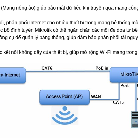
N (Mạng riêng ảo) giúp bảo mật dữ liệu khi truyền qua mạng công
 nối, phân phối Internet cho nhiều thiết bị trong mạng hệ thống m
các bộ định tuyến Mikrotik có thể ngăn chặn các mối đe dọa từ 
công cụ để quản lý băng thông, giúp đảm bảo phân phối tài nguy
ác kết nối không dây của thiết bị, giúp mở rộng Wi-Fi mạng tr