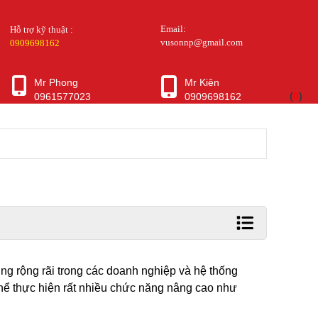
Email:
Hỗ trợ kỹ thuật :
vusonnp@gmail.com
0909698162
Mr Phong
Mr Kiên
(
0
)
0961577023
0909698162
ng rộng rãi trong các doanh nghiệp và hệ thống
hể thực hiện rất nhiều chức năng nâng cao như