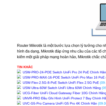
Deceptive-Bytes-vs-Halcyon
Deceptive-Bytes-vs-Kaspersky
Deceptive-Bytes-vs-Morphisec
Deceptive-Bytes-vs-Palo-Alto
Deceptive-Bytes-vs-Panda
Deceptive-Bytes-vs-SentinelOne
Camera
EZVIZ
KBVision
IMOU
Router Mikrotik là một bước lựa chọn lý tưởng cho n
HIKvision
hình đa dạng, Mikrotik đáp ứng nhu cầu của các tổ 
DAHUA
kiếm một giải pháp mạng hoàn hảo, Mikrotik chắc ch
Đầu Thu KBVison
Đầu Thu IMOU
TIN KHÁC
Đầu Thu HIKvison
USW-PRO-24-POE Switch UniFi Pro 24 PoE Chính Hã
Đầu Thu Dahua
USW-PRO-MAX-16-POE Switch UniFi Pro Max 16 PoE
Cáp Mạng
USW-Flex-2.5G-8-PoE Switch UniFi Flex 2.5G PoE
(09.
COMMSCOPE/AMP
USW-Ultra-60W Switch UniFi Ultra 60W Chính Hãng
(09
Norden
UCG-Fiber UniFi Cloud Gateway Fiber 10G Chính Hãn
Cáp mạng HIKvision
UNVR-PRO Đầu Ghi Hình UniFi Protect 7 Bay Chính H
KADITA
UVC-G5-Pro Camera UniFi G5 Pro 4K Chính Hãn
(09.0
Thẻ nhớ