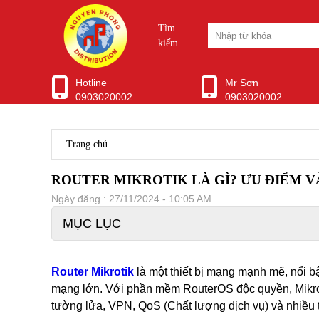
Tìm
kiếm
Hotline
Mr Sơn
0903020002
0903020002
WIFI CHUYÊN DỤNG
Ubiquiti Unifi
Aruba Wifi
Trang chủ
Wifi Grandstream
Wifi Ruijie
ROUTER MIKROTIK LÀ GÌ? ƯU ĐIỂM 
WIfi SMB H3C
Ngày đăng : 27/11/2024 - 10:05 AM
Wifi Draytek
TP-Link EAP
MỤC LỤC
Ubiquiti Airmax
D-Link WiFi
Wifi Cisco
Router Mikrotik
là một thiết bị mạng mạnh mẽ, nổi b
Wifi Mikrotik
mạng lớn. Với phần mềm RouterOS độc quyền, Mikroti
WiFi ENGENIUS
Modem Router
tường lửa, VPN, QoS (Chất lượng dịch vụ) và nhiều 