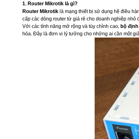
Router Mikrotik
1. Router Mikrotik là gì?
UniFi Routing
Router Mikrotik
là mạng thiết bị sử dụng hệ điều h
Router Cisco
cấp các dòng router từ giá rẻ cho doanh nghiệp nhỏ 
Router Grandstream
Với các tính năng mở rộng và tùy chỉnh cao,
bộ định
Gateway H3C
EdgeRouter
hóa. Đây là đơn vị lý tưởng cho những ai cần một gi
UISP Router
Firewall H3C
Draytek Router
Gateway RUIJIE
ENGENIUS Router
UFiber
Thiết bị chia mạng Switch
Switch Aruba
Switch Mikrotik
Switch Cisco
Switch Cisco Catalyst
Unifi Switch
Switch H3C
EdgeSwitch
Switch D-Link
RUIJIE Switch