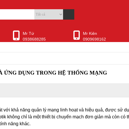
Mr Tứ
Mr Kiên
0938688285
0909698162
VÀ ỨNG DỤNG TRONG HỆ THỐNG MẠNG
ật với khả năng quản lý mạng linh hoạt và hiệu quả, được sử dụ
k không chỉ là một thiết bị chuyển mạch đơn giản mà còn có t
tính năng khác.