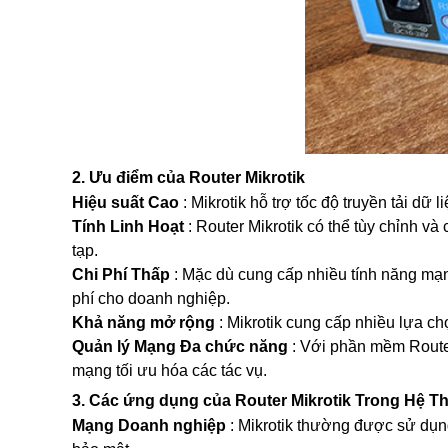
Switch Draytek
Switch Grandstream
Switch TP-Link
ENGENIUS SWITCH
WIFI GIA ĐÌNH
Wifi SOHO H3C
Ruijie Wifi
Wifi D-Link
2. Ưu điểm của Router Mikrotik
3G/4G/5G Wifi
Hiệu suất Cao
: Mikrotik hỗ trợ tốc độ truyền tải dữ
3G/4G Netgear
3G/4G/5G Huawei
Tính Linh Hoạt
: Router Mikrotik có thể tùy chỉnh 
3G/4G ZTE
tạp.
3G/4G TP-Link
Chi Phí Thấp
: Mặc dù cung cấp nhiều tính năng mạnh 
4G/5G D-Link
phí cho doanh nghiệp.
Phụ kiện
Khả năng mở rộng
: Mikrotik cung cấp nhiều lựa c
Adapter POE Unifi
Quản lý Mạng Đa chức năng
: Với phần mềm Router
Phụ kiện Unifi
mạng tối ưu hóa các tác vụ.
Adapter POE TP-Link
Adapter POE Ruijie
3. Các ứng dụng của Router Mikrotik Trong Hệ 
Adapter 12V, 5V
Mạng Doanh nghiệp
: Mikrotik thường được sử dụn
Adapter POE H3C