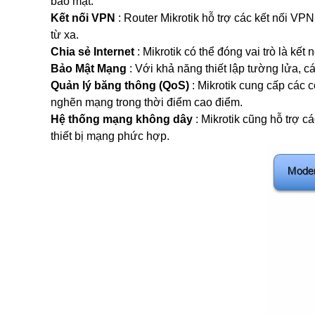
bảo mật.
Tổng đài điện thoại và điện thoại
Kết nối VPN
: Router Mikrotik hỗ trợ các kết nối VP
Tổng đài Grandstream
từ xa.
Điện thoại Grandstream
Module SFP
Chia sẻ Internet
: Mikrotik có thể đóng vai trò là kết
SFP Mikrotik
Bảo Mật Mạng
: Với khả năng thiết lập tường lửa, 
SFP Unifi
Quản lý băng thông (QoS)
: Mikrotik cung cấp các 
SFP Aruba
nghẽn mạng trong thời điểm cao điểm.
SFP Ruijie
Hệ thống mạng không dây
: Mikrotik cũng hỗ trợ c
SFP Cisco
thiết bị mạng phức hợp.
SFP H3C
DOCUMENTS
DeceptiveBytes Presentation
Giới thiệu giải pháp DLP ITsMine
Trình bày DeceptiveBytes
OPENVAS Sales Deck
Deceptive-Bytes-Defender-vs-CrowdStrike
Deceptive-Bytes-vs-Check-Point
Deceptive-Bytes-vs-Cybereason
Deceptive-Bytes-vs-Cynet
Deceptive-Bytes-vs-Fidelis
Deceptive-Bytes-vs-Fortinet