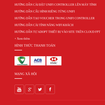
HƯỚNG DẪN CÀI ĐẶT UNIFI CONTROLLER LÊN MÁY TÍNH
HƯỚNG DẪN CẤU HÌNH RIÊNG TỪNG UNIFI
HƯỚNG DẪN TẠO VOUCHER TRONG UNIFI CONTROLLER
HƯỚNG DẪN CÀI TÍNH NĂNG WIFI KHÁCH
HƯỚNG DẪN TỰ ADOPT THIẾT BỊ VÀO SITE TRÊN CLOUD FPT
+ Xem thêm
HÌNH THỨC THANH TOÁN
MẠNG XÃ HỘI