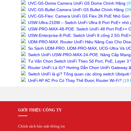
UVC-G5-Dome Camera UniFi G5 Dome Chính Hãng
(0
Thẻ Nhớ SanDisk
UVC-G5-Bullet Camera UniFi G5 Bullet Chính Hãng
(09
Thẻ Nhớ Hikvision
UVC-G5-Flex: Camera UniFi G5 Flex 2K PoE Nhỏ Gọn
Thẻ Nhớ KBT
USW-Ultra-210W – Switch UniFi Ultra 8 Port PoE+ nhỏ
Thẻ Nhớ Ezviz
USW-PRO-MAX-48-POE: Switch UniFi 48 Port PoE++ 
Thẻ Nhớ Kingston
Thẻ Nhớ IMOU
USW-Enterprise-8-PoE: Switch UniFi 8 cổng 2.5G PoE
UniFi
UDM-PRO-MAX: Router UniFi Hiệu Năng Cao Cho Doan
Camera Unifi
So Sánh UDM-PRO, UDM-PRO-MAX, UCG-Ultra Và UCG-
Access Point UniFi
Switch UniFi USW-PRO-MAX-24-POE: Nâng Cấp Mạng
Switch UniFi
Tư Vấn Chọn Switch UniFi Theo Số Port, PoE, Layer 3
UniFi Gateway
Router UniFi Là Gì? Hướng Dẫn Chọn UniFi Gateway 
Switch UniFi là gì? Tổng quan các dòng switch Ubiquiti
UniFi AP AC Pro Có Thay Thế Được Router Wi-Fi?
(19.
GIỚI THIỆU CÔNG TY
Chính sách bảo mật thông tin