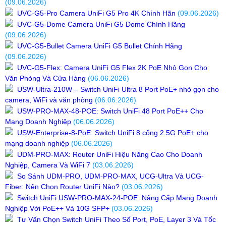
(09.06.2026)
UVC-G5-Pro Camera UniFi G5 Pro 4K Chính Hãn
(09.06.2026)
UVC-G5-Dome Camera UniFi G5 Dome Chính Hãng
(09.06.2026)
UVC-G5-Bullet Camera UniFi G5 Bullet Chính Hãng
(09.06.2026)
UVC-G5-Flex: Camera UniFi G5 Flex 2K PoE Nhỏ Gọn Cho
Văn Phòng Và Cửa Hàng
(06.06.2026)
USW-Ultra-210W – Switch UniFi Ultra 8 Port PoE+ nhỏ gọn cho
camera, WiFi và văn phòng
(06.06.2026)
USW-PRO-MAX-48-POE: Switch UniFi 48 Port PoE++ Cho
Mạng Doanh Nghiệp
(06.06.2026)
USW-Enterprise-8-PoE: Switch UniFi 8 cổng 2.5G PoE+ cho
mạng doanh nghiệp
(06.06.2026)
UDM-PRO-MAX: Router UniFi Hiệu Năng Cao Cho Doanh
Nghiệp, Camera Và WiFi 7
(03.06.2026)
So Sánh UDM-PRO, UDM-PRO-MAX, UCG-Ultra Và UCG-
Fiber: Nên Chọn Router UniFi Nào?
(03.06.2026)
Switch UniFi USW-PRO-MAX-24-POE: Nâng Cấp Mạng Doanh
Nghiệp Với PoE++ Và 10G SFP+
(03.06.2026)
Tư Vấn Chọn Switch UniFi Theo Số Port, PoE, Layer 3 Và Tốc