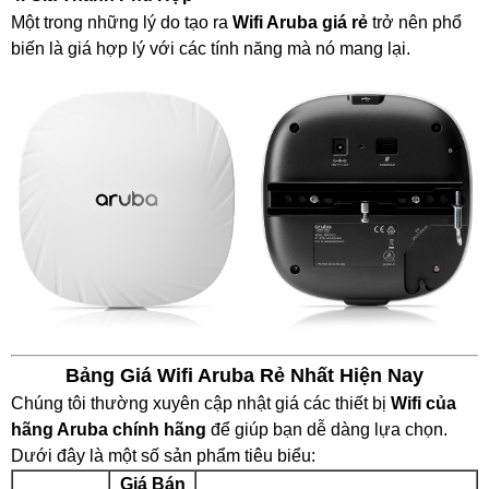
ENGENIUS SWITCH
Một trong những lý do tạo ra
Wifi Aruba giá rẻ
trở nên phổ
WIFI GIA ĐÌNH
Wifi SOHO H3C
biến là giá hợp lý với các tính năng mà nó mang lại.
Ruijie Wifi
Wifi D-Link
3G/4G/5G Wifi
3G/4G Netgear
3G/4G/5G Huawei
3G/4G ZTE
3G/4G TP-Link
4G/5G D-Link
Phụ kiện
Adapter POE Unifi
Phụ kiện Unifi
Adapter POE TP-Link
Adapter POE Ruijie
Adapter 12V, 5V
Bảng Giá Wifi Aruba Rẻ Nhất Hiện Nay
Adapter POE H3C
Chúng tôi thường xuyên cập nhật giá các thiết bị
Wifi của
Tổng đài điện thoại và điện thoại
hãng Aruba chính hãng
để giúp bạn dễ dàng lựa chọn.
Tổng đài Grandstream
Dưới đây là một số sản phẩm tiêu biểu:
Điện thoại Grandstream
Module SFP
Giá Bán