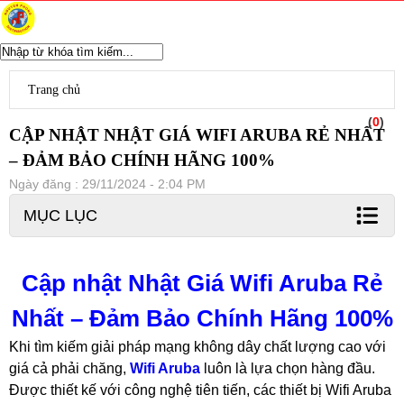
WIFI CHUYÊN DỤNG
Ubiquiti Unifi
Trang chủ
Aruba Wifi
(
0
)
Wifi Grandstream
CẬP NHẬT NHẬT GIÁ WIFI ARUBA RẺ NHẤT
Wifi Ruijie
– ĐẢM BẢO CHÍNH HÃNG 100%
WIfi SMB H3C
Wifi Draytek
Ngày đăng : 29/11/2024 - 2:04 PM
TP-Link EAP
MỤC LỤC
Ubiquiti Airmax
D-Link WiFi
Wifi Cisco
Cập nhật Nhật Giá Wifi Aruba Rẻ
Wifi Mikrotik
WiFi ENGENIUS
Nhất – Đảm Bảo Chính Hãng 100%
Modem Router
Router Mikrotik
Khi tìm kiếm giải pháp mạng không dây chất lượng cao với
UniFi Routing
giá cả phải chăng,
Wifi Aruba
luôn là lựa chọn hàng đầu.
Router Cisco
Được thiết kế với công nghệ tiên tiến, các thiết bị Wifi Aruba
Router Grandstream