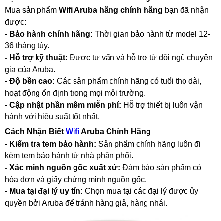
Deceptive-Bytes-vs-Panda
Mua sản phẩm
Wifi Aruba hãng chính hãng
bạn đã nhận
Deceptive-Bytes-vs-SentinelOne
được:
Camera
- Bảo hành chính hãng:
Thời gian bảo hành từ model 12-
EZVIZ
36 tháng tùy.
KBVision
IMOU
- Hỗ trợ kỹ thuật:
Được tư vấn và hỗ trợ từ đội ngũ chuyên
HIKvision
gia của Aruba.
DAHUA
- Độ bền cao:
Các sản phẩm chính hãng có tuổi thọ dài,
Đầu Thu KBVison
hoạt động ổn định trong mọi môi trường.
Đầu Thu IMOU
- Cập nhật phần mềm miễn phí:
Hỗ trợ thiết bị luôn vận
Đầu Thu HIKvison
hành với hiệu suất tốt nhất.
Đầu Thu Dahua
Cáp Mạng
Cách Nhận Biết
Wifi
Aruba Chính Hãng
COMMSCOPE/AMP
- Kiểm tra tem bảo hành:
Sản phẩm chính hãng luôn đi
Norden
kèm tem bảo hành từ nhà phân phối.
Cáp mạng HIKvision
- Xác minh nguồn gốc xuất xứ:
Đảm bảo sản phẩm có
KADITA
hóa đơn và giấy chứng minh nguồn gốc.
Thẻ nhớ
Thẻ Nhớ SanDisk
- Mua tại đại lý uy tín:
Chọn mua tại các đại lý được ủy
Thẻ Nhớ Hikvision
quyền bởi Aruba để tránh hàng giả, hàng nhái.
Thẻ Nhớ KBT