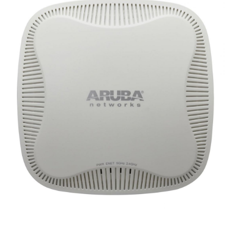
Thẻ Nhớ Ezviz
Thẻ Nhớ Kingston
Thẻ Nhớ IMOU
UniFi
Camera Unifi
Access Point UniFi
Switch UniFi
UniFi Gateway