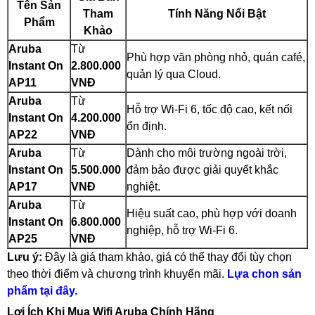
Tên Sản
SFP Mikrotik
Tham
Tính Năng Nổi Bật
Phẩm
SFP Unifi
Khảo
SFP Aruba
Aruba
Từ
SFP Ruijie
Phù hợp văn phòng nhỏ, quán café,
Instant On
2.800.000
SFP Cisco
quản lý qua Cloud.
AP11
VNĐ
SFP H3C
DOCUMENTS
Aruba
Từ
Hỗ trợ Wi-Fi 6, tốc độ cao, kết nối
DeceptiveBytes Presentation
Instant On
4.200.000
ổn định.
Giới thiệu giải pháp DLP ITsMine
AP22
VNĐ
Trình bày DeceptiveBytes
Aruba
Từ
Dành cho môi trường ngoài trời,
OPENVAS Sales Deck
Instant On
5.500.000
đảm bảo được giải quyết khắc
Deceptive-Bytes-Defender-vs-CrowdStrike
AP17
VNĐ
nghiệt.
Deceptive-Bytes-vs-Check-Point
Deceptive-Bytes-vs-Cybereason
Aruba
Từ
Hiệu suất cao, phù hợp với doanh
Deceptive-Bytes-vs-Cynet
Instant On
6.800.000
nghiệp, hỗ trợ Wi-Fi 6.
Deceptive-Bytes-vs-Fidelis
AP25
VNĐ
Deceptive-Bytes-vs-Fortinet
Lưu ý:
Đây là giá tham khảo, giá có thể thay đổi tùy chọn
Deceptive-Bytes-vs-Halcyon
theo thời điểm và chương trình khuyến mãi.
Lựa chon sản
Deceptive-Bytes-vs-Kaspersky
phẩm tại đây.
Deceptive-Bytes-vs-Morphisec
Deceptive-Bytes-vs-Palo-Alto
Lợi Ích Khi Mua Wifi Aruba Chính Hãng