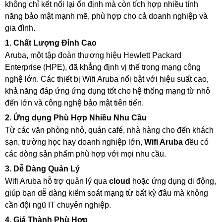
Gateway H3C
không chỉ kết nối lại ổn định mà còn tích hợp nhiều tính
EdgeRouter
năng bảo mật mạnh mẽ, phù hợp cho cả doanh nghiệp và
UISP Router
gia đình.
Firewall H3C
1. Chất Lượng Đỉnh Cao
Draytek Router
Aruba, một tập đoàn thương hiệu Hewlett Packard
Gateway RUIJIE
ENGENIUS Router
Enterprise (HPE), đã khẳng định vị thế trong mạng công
UFiber
nghệ lớn. Các thiết bị Wifi Aruba nổi bật với hiệu suất cao,
Thiết bị chia mạng Switch
khả năng đáp ứng ứng dụng tốt cho hệ thống mạng từ nhỏ
Switch Aruba
đến lớn và công nghệ bảo mật tiên tiến.
Switch Mikrotik
2. Ứng dụng Phù Hợp Nhiều Nhu Cầu
Switch Cisco
Switch Cisco Catalyst
Từ các văn phòng nhỏ, quán café, nhà hàng cho đến khách
Unifi Switch
sạn, trường học hay doanh nghiệp lớn,
Wifi Aruba
đều có
Switch H3C
các dòng sản phẩm phù hợp với mọi nhu cầu.
EdgeSwitch
3. Dễ Dàng Quản Lý
Switch D-Link
RUIJIE Switch
Wifi Aruba hỗ trợ quản lý qua
cloud
hoặc ứng dụng di động,
Switch Draytek
giúp bạn dễ dàng kiểm soát mạng từ bất kỳ đâu mà không
Switch Grandstream
cần đội ngũ IT chuyên nghiệp.
Switch TP-Link
4. Giá Thành Phù Hợp